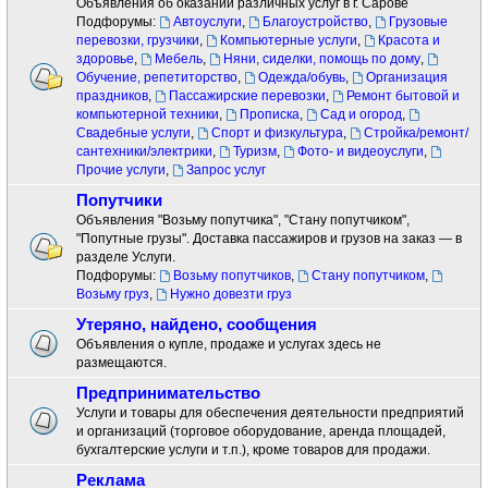
Объявления об оказании различных услуг в г. Сарове
Подфорумы:
Автоуслуги
,
Благоустройство
,
Грузовые
перевозки, грузчики
,
Компьютерные услуги
,
Красота и
здоровье
,
Мебель
,
Няни, сиделки, помощь по дому
,
Обучение, репетиторство
,
Одежда/обувь
,
Организация
праздников
,
Пассажирские перевозки
,
Ремонт бытовой и
компьютерной техники
,
Прописка
,
Сад и огород
,
Свадебные услуги
,
Спорт и физкультура
,
Стройка/ремонт/
сантехники/электрики
,
Туризм
,
Фото- и видеоуслуги
,
Прочие услуги
,
Запрос услуг
Попутчики
Объявления "Возьму попутчика", "Стану попутчиком",
"Попутные грузы". Доставка пассажиров и грузов на заказ — в
разделе Услуги.
Подфорумы:
Возьму попутчиков
,
Стану попутчиком
,
Возьму груз
,
Нужно довезти груз
Утеряно, найдено, сообщения
Объявления о купле, продаже и услугах здесь не
размещаются.
Предпринимательство
Услуги и товары для обеспечения деятельности предприятий
и организаций (торговое оборудование, аренда площадей,
бухгалтерские услуги и т.п.), кроме товаров для продажи.
Реклама