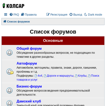
FAQ
Правила
Регистрация
Выход
Dark mode
Список форумов
Список форумов
Основные
Общий форум
Обсуждение разнообразных вопросов, не подходящих по
тематике в другие разделы.
Автофорум
Автомобили, мотоциклы, правила, знаки, дороги, гаишники,
проблемы и т.д.
Подфорумы:
4x4
,
Дороги и маршруты
,
Клубы
,
Поиск
товаров и услуг
Бизнес-форум
Обсуждение вопросов ведения предпринимательской
деятельности.
Дамский клуб
Закрытый клуб для прекрасной половины форума