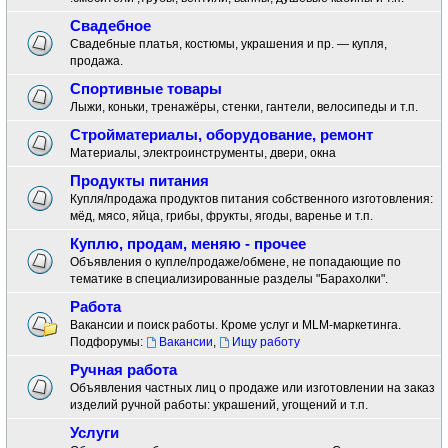
Свадебное
Свадебные платья, костюмы, украшения и пр. — купля,
продажа.
Спортивные товары
Лыжи, коньки, тренажёры, стенки, гантели, велосипеды и т.п.
Стройматериалы, оборудование, ремонт
Материалы, электроинструменты, двери, окна
Продукты питания
Купля/продажа продуктов питания собственного изготовления:
мёд, мясо, яйца, грибы, фрукты, ягоды, варенье и т.п.
Куплю, продам, меняю - прочее
Объявления о купле/продаже/обмене, не попадающие по
тематике в специализированные разделы "Барахолки".
Работа
Вакансии и поиск работы. Кроме услуг и MLM-маркетинга.
Подфорумы:
Вакансии
,
Ищу работу
Ручная работа
Объявления частных лиц о продаже или изготовлении на заказ
изделий ручной работы: украшений, угощений и т.п.
Услуги