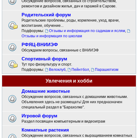
Обсуждение вопросов, связанных со строительством,
ремонтом и дизайном жилья, дач и гаражей в Сарове.
Родительский форум
Родительские проблемы, роды, кормление, уход, врачи,
воспитание, обучение...
Подфорумы:
Отзывы и информация по садикам и яслям
,
Отзывы и информация по школам
РФЯЦ-ВНИИЭФ
Обсуждаем вопросы, связанные с ВНИИЭФ
Спортивный форум
Тут про физкультуру и спорт.
Подфорумы:
Велоклуб
,
Пейнтбол
,
Парашютизм
Увлечения и хобби
Домашние животные
Обсуждение вопросов, связанных с домашними животными.
Объявления здесь не размещать! Для них предназначен
специальный раздел в "Барахолке".
Игровой форум
Раздел посвящен компьютерным и видеоиграм
Комнатные растения
Обсуждение вопросов, связанных с выращиванием комнатных