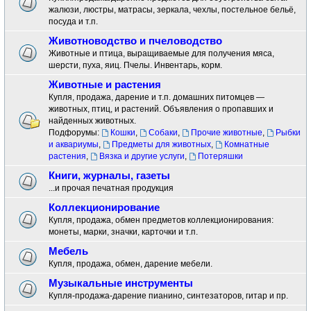
жалюзи, люстры, матрасы, зеркала, чехлы, постельное бельё,
посуда и т.п.
Животноводство и пчеловодство
Животные и птица, выращиваемые для получения мяса,
шерсти, пуха, яиц. Пчелы. Инвентарь, корм.
Животные и растения
Купля, продажа, дарение и т.п. домашних питомцев —
животных, птиц, и растений. Объявления о пропавших и
найденных животных.
Подфорумы:
Кошки
,
Собаки
,
Прочие животные
,
Рыбки
и аквариумы
,
Предметы для животных
,
Комнатные
растения
,
Вязка и другие услуги
,
Потеряшки
Книги, журналы, газеты
...и прочая печатная продукция
Коллекционирование
Купля, продажа, обмен предметов коллекционирования:
монеты, марки, значки, карточки и т.п.
Мебель
Купля, продажа, обмен, дарение мебели.
Музыкальные инструменты
Купля-продажа-дарение пианино, синтезаторов, гитар и пр.