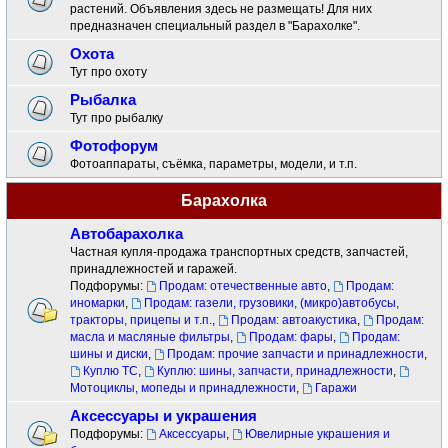
растений. Объявления здесь не размещать! Для них
предназначен специальный раздел в "Барахолке".
Охота
Тут про охоту
Рыбалка
Тут про рыбалку
Фотофорум
Фотоаппараты, съёмка, параметры, модели, и т.п.
Барахолка
Автобарахолка
Частная купля-продажа транспортных средств, запчастей,
принадлежностей и гаражей.
Подфорумы:
Продам: отечественные авто
,
Продам:
иномарки
,
Продам: газели, грузовики, (микро)автобусы,
тракторы, прицепы и т.п.
,
Продам: автоакустика
,
Продам:
масла и масляные фильтры
,
Продам: фары
,
Продам:
шины и диски
,
Продам: прочие запчасти и принадлежности
,
Куплю ТС
,
Куплю: шины, запчасти, принадлежности
,
Мотоциклы, мопеды и принадлежности
,
Гаражи
Аксессуары и украшения
Подфорумы:
Аксессуары
,
Ювелирные украшения и