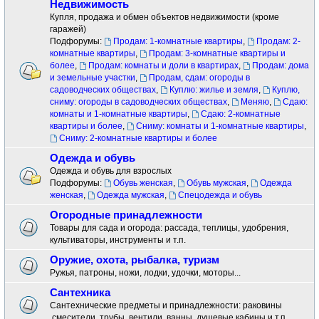
Недвижимость
Купля, продажа и обмен объектов недвижимости (кроме
гаражей)
Подфорумы:
Продам: 1-комнатные квартиры
,
Продам: 2-
комнатные квартиры
,
Продам: 3-комнатные квартиры и
более
,
Продам: комнаты и доли в квартирах
,
Продам: дома
и земельные участки
,
Продам, сдам: огороды в
садоводческих обществах
,
Куплю: жилье и земля
,
Куплю,
сниму: огороды в садоводческих обществах
,
Меняю
,
Сдаю:
комнаты и 1-комнатные квартиры
,
Сдаю: 2-комнатные
квартиры и более
,
Сниму: комнаты и 1-комнатные квартиры
,
Сниму: 2-комнатные квартиры и более
Одежда и обувь
Одежда и обувь для взрослых
Подфорумы:
Обувь женская
,
Обувь мужская
,
Одежда
женская
,
Одежда мужская
,
Спецодежда и обувь
Огородные принадлежности
Товары для сада и огорода: рассада, теплицы, удобрения,
культиваторы, инструменты и т.п.
Оружие, охота, рыбалка, туризм
Ружья, патроны, ножи, лодки, удочки, моторы...
Сантехника
Сантехнические предметы и принадлежности: раковины
.смесители ,трубы, вентили, ванны, душевые кабины и т.п.