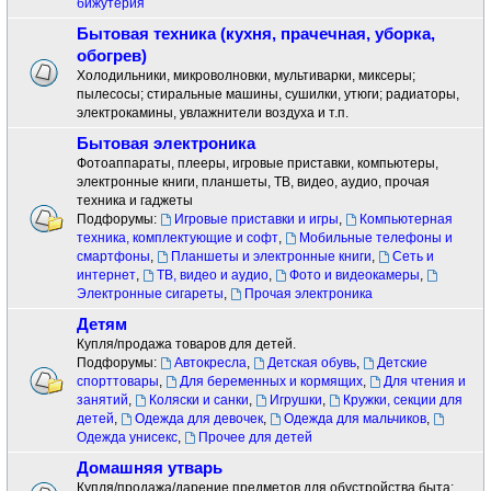
бижутерия
Бытовая техника (кухня, прачечная, уборка,
обогрев)
Холодильники, микроволновки, мультиварки, миксеры;
пылесосы; стиральные машины, сушилки, утюги; радиаторы,
электрокамины, увлажнители воздуха и т.п.
Бытовая электроника
Фотоаппараты, плееры, игровые приставки, компьютеры,
электронные книги, планшеты, ТВ, видео, аудио, прочая
техника и гаджеты
Подфорумы:
Игровые приставки и игры
,
Компьютерная
техника, комплектующие и софт
,
Мобильные телефоны и
смартфоны
,
Планшеты и электронные книги
,
Сеть и
интернет
,
ТВ, видео и аудио
,
Фото и видеокамеры
,
Электронные сигареты
,
Прочая электроника
Детям
Купля/продажа товаров для детей.
Подфорумы:
Автокресла
,
Детская обувь
,
Детские
спорттовары
,
Для беременных и кормящих
,
Для чтения и
занятий
,
Коляски и санки
,
Игрушки
,
Кружки, секции для
детей
,
Одежда для девочек
,
Одежда для мальчиков
,
Одежда унисекс
,
Прочее для детей
Домашняя утварь
Купля/продажа/дарение предметов для обустройства быта: