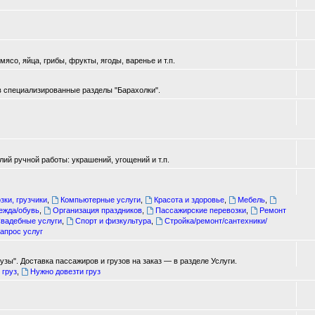
ясо, яйца, грибы, фрукты, ягоды, варенье и т.п.
в специализированные разделы "Барахолки".
ий ручной работы: украшений, угощений и т.п.
зки, грузчики
,
Компьютерные услуги
,
Красота и здоровье
,
Мебель
,
ежда/обувь
,
Организация праздников
,
Пассажирские перевозки
,
Ремонт
вадебные услуги
,
Спорт и физкультура
,
Стройка/ремонт/сантехники/
апрос услуг
зы". Доставка пассажиров и грузов на заказ — в разделе Услуги.
 груз
,
Нужно довезти груз