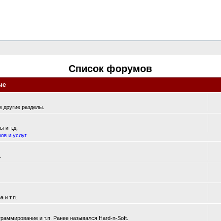
Список форумов
ые
 другие разделы.
 и т.д.
ов и услуг
.
 и т.п.
аммирование и т.п. Ранее назывался Hard-n-Soft.