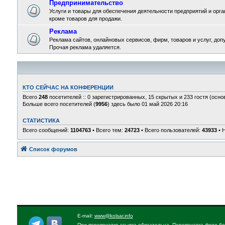
Предпринимательство
Услуги и товары для обеспечения деятельности предприятий и орган
кроме товаров для продажи.
Реклама
Реклама сайтов, онлайновых сервисов, фирм, товаров и услуг, доп
Прочая реклама удаляется.
КТО СЕЙЧАС НА КОНФЕРЕНЦИИ
Всего
248
посетителей :: 0 зарегистрированных, 15 скрытых и 233 гостя (осно
Больше всего посетителей (
9956
) здесь было 01 май 2026 20:16
СТАТИСТИКА
Всего сообщений:
1104763
• Всего тем:
24723
• Всего пользователей:
43933
• 
Список форумов
E-mail:
www@kolsar.info
При перепечатке ссылка обязательна. Перепечатка фото бе