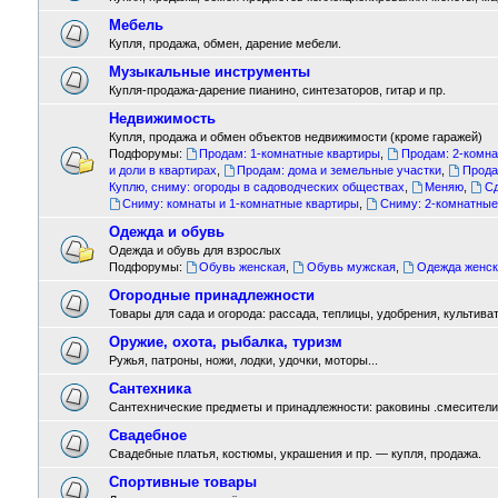
Мебель
Купля, продажа, обмен, дарение мебели.
Музыкальные инструменты
Купля-продажа-дарение пианино, синтезаторов, гитар и пр.
Недвижимость
Купля, продажа и обмен объектов недвижимости (кроме гаражей)
Подфорумы:
Продам: 1-комнатные квартиры
,
Продам: 2-комн
и доли в квартирах
,
Продам: дома и земельные участки
,
Прода
Куплю, сниму: огороды в садоводческих обществах
,
Меняю
,
Сд
Сниму: комнаты и 1-комнатные квартиры
,
Сниму: 2-комнатные
Одежда и обувь
Одежда и обувь для взрослых
Подфорумы:
Обувь женская
,
Обувь мужская
,
Одежда женск
Огородные принадлежности
Товары для сада и огорода: рассада, теплицы, удобрения, культиват
Оружие, охота, рыбалка, туризм
Ружья, патроны, ножи, лодки, удочки, моторы...
Сантехника
Сантехнические предметы и принадлежности: раковины .смесители ,
Свадебное
Свадебные платья, костюмы, украшения и пр. — купля, продажа.
Спортивные товары