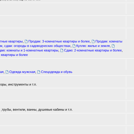
атные квартиры
,
Продам: 3-комнатные квартиры и более
,
Продам: комнаты
м, сдам: огороды в садоводческих обществах
,
Куплю: жилье и земля
,
аю: комнаты и 1-комнатные квартиры
,
Сдаю: 2-комнатные квартиры и более
,
 квартиры и более
ая
,
Одежда мужская
,
Спецодежда и обувь
оры, инструменты и т.п.
трубы, вентили, ванны, душевые кабины и т.п.