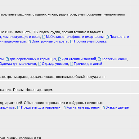
стиральные машины, сушилки, утюги; радиаторы, электрокамины, увлажнители
е книги, планшеты, ТВ, видео, аудио, прочая техника и гаджеты
а, комплектующие и софт
,
Мобильные телефоны и смартфоны
,
Планшеты и
о и видеокамеры
,
Электронные сигареты
,
Прочая электроника
ары
,
Для беременных и кормящих
,
Для чтения и занятий
,
Коляски и санки
,
Одежда для мальчиков
,
Одежда унисекс
,
Прочее для детей
юстры, матрасы, зеркала, чехлы, постельное бельё, посуда и т.п.
а, яиц. Пчелы. Инвентарь, корм.
иц, и растений. Объявления о пропавших и найденных животных.
аквариумы
,
Предметы для животных
,
Комнатные растения
,
Вязка и другие
, значки, карточки и т.п.