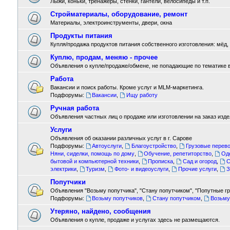
Лыжи, коньки, тренажёры, стенки, гантели, велосипеды и т.п.
Стройматериалы, оборудование, ремонт
Материалы, электроинструменты, двери, окна
Продукты питания
Купля/продажа продуктов питания собственного изготовления: мёд, м
Куплю, продам, меняю - прочее
Объявления о купле/продаже/обмене, не попадающие по тематике 
Работа
Вакансии и поиск работы. Кроме услуг и MLM-маркетинга.
Подфорумы:
Вакансии
,
Ищу работу
Ручная работа
Объявления частных лиц о продаже или изготовлении на заказ издел
Услуги
Объявления об оказании различных услуг в г. Сарове
Подфорумы:
Автоуслуги
,
Благоустройство
,
Грузовые перево
Няни, сиделки, помощь по дому
,
Обучение, репетиторство
,
Од
бытовой и компьютерной техники
,
Прописка
,
Сад и огород
,
С
электрики
,
Туризм
,
Фото- и видеоуслуги
,
Прочие услуги
,
З
Попутчики
Объявления "Возьму попутчика", "Стану попутчиком", "Попутные гру
Подфорумы:
Возьму попутчиков
,
Стану попутчиком
,
Возьму
Утеряно, найдено, сообщения
Объявления о купле, продаже и услугах здесь не размещаются.