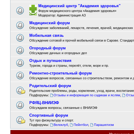
Медицинский центр "Академия здоровья"
Форум медицинского центра «Академия здоровья»
Модератор:
Администрация АЗ
Медицинский форум
Обсуждение заболеваний, лекарств, лечения, врачей, медицинских
Мобильная связь
Обсуждение сотовой и прочей мобильной связи в Сарове. Стандарты
Огородный форум
Обсуждение дачных и огородных дел
Отдых и путешествия
Туризм, города и страны, перелёт, отели, море и пр.
Ремонтно-строительный форум
Обсуждение вопросов, связанных со строительством, ремонтом и д
Родительский форум
Родительские проблемы, роды, кормление, уход, врачи, воспитание,
Подфорумы:
Отзывы и информация по садикам и яслям
,
Отзы
РФЯЦ-ВНИИЭФ
Обсуждаем вопросы, связанные с ВНИИЭФ
Спортивный форум
Тут про физкультуру и спорт.
Подфорумы:
Велоклуб
,
Пейнтбол
,
Парашютизм