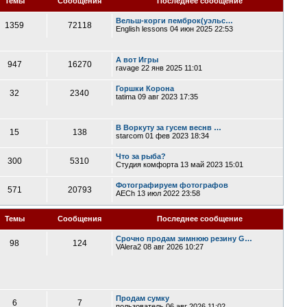
Темы
Сообщения
Последнее сообщение
Вельш-корги пемброк(уэльс…
1359
72118
English lessons
04 июн 2025 22:53
А вот Игры
947
16270
ravage
22 янв 2025 11:01
Горшки Корона
32
2340
tatima
09 авг 2023 17:35
В Воркуту за гусем веснв …
15
138
starcom
01 фев 2023 18:34
Что за рыба?
300
5310
Студия комфорта
13 май 2023 15:01
Фотографируем фотографов
571
20793
AECh
13 июл 2022 23:58
Темы
Сообщения
Последнее сообщение
Срочно продам зимнюю резину G…
98
124
VAlera2
08 авг 2026 10:27
Продам сумку
6
7
пользователь
06 авг 2026 11:02