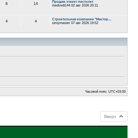
Продам этикет пистолет
8
14
medvedi144
02 авг 2026 20:11
Строительная компания "Мастер…
4
4
stroymaster
07 авг 2026 19:52
Часовой пояс:
UTC+03:00
Вверх