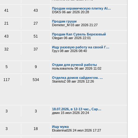
Продам керамическую плитку Al…
41
43
DSKS
06 авг 2026 20:28
Продам груши
21
27
Demeter_M
03 авг 2026 21:27
Продам Кап Сувель Березовый
43
51
Olegan
06 авг 2026 22:01
Ищу разовую работу на своей Г…
32
37
Груз
08 авг 2026 08:40
Отдам для ручной работы
5
9
пользователь
06 авг 2026 11:02
Отделка домов сайдингом. …
117
534
StanisloZ
08 авг 2026 12:26
18.07.2026, в 12-13 час., Сар…
3
3
джин
15 июл 2026 20:24
Ищу мужа
3
18
Ekaterina026
24 июл 2026 17:27