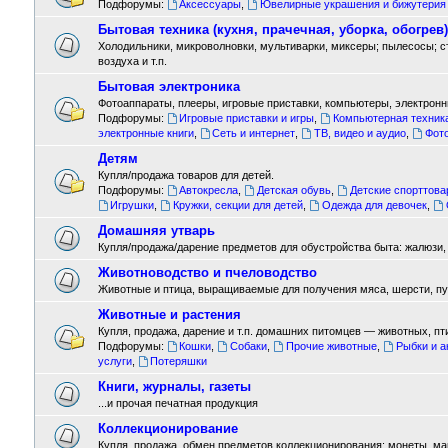
Подфорумы:
Аксессуары
,
Ювелирные украшения и бижутерия
Бытовая техника (кухня, прачечная, уборка, обогрев)
Холодильники, микроволновки, мультиварки, миксеры; пылесосы; 
воздуха и т.п.
Бытовая электроника
Фотоаппараты, плееры, игровые приставки, компьютеры, электронны
Подфорумы:
Игровые приставки и игры
,
Компьютерная техник
электронные книги
,
Сеть и интернет
,
ТВ, видео и аудио
,
Фот
Детям
Купля/продажа товаров для детей.
Подфорумы:
Автокресла
,
Детская обувь
,
Детские спорттов
Игрушки
,
Кружки, секции для детей
,
Одежда для девочек
,
Домашняя утварь
Купля/продажа/дарение предметов для обустройства быта: жалюзи, л
Животноводство и пчеловодство
Животные и птица, выращиваемые для получения мяса, шерсти, пух
Животные и растения
Купля, продажа, дарение и т.п. домашних питомцев — животных, пт
Подфорумы:
Кошки
,
Собаки
,
Прочие животные
,
Рыбки и 
услуги
,
Потеряшки
Книги, журналы, газеты
...и прочая печатная продукция
Коллекционирование
Купля, продажа, обмен предметов коллекционирования: монеты, марки