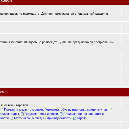
 хобби
ения здесь не размещать! Для них предназначен специальный раздел в
ений. Объявления здесь не размещать! Для них предназначен специальный
ка
жностей и гаражей.
,
Продам: газели, грузовики, (микро)автобусы, тракторы, прицепы и т.п.
,
родам: фары
,
Продам: шины и диски
,
Продам: прочие запчасти и
жности
,
Мотоциклы, мопеды и принадлежности
,
Гаражи