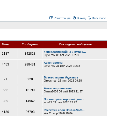
Регистрация
Выход
Dark mode
Темы
Сообщения
Последнее сообщение
психология войны и пути к…
1187
342828
шум-гам
08 авг 2026 12:01
Автоновости
4453
288431
шум-гам
31 июл 2026 10:18
Бизнес терпит бедствие
21
228
Groysman
15 июл 2023 09:58
Жены мироносицы
556
16190
Ольга1008
06 май 2023 21:37
Посоветуйте хороший ужаст…
339
14962
john22
03 фев 2026 12:22
Расскажи свой Hard-n-Soft…
4180
96793
Wiz
25 апр 2026 10:04