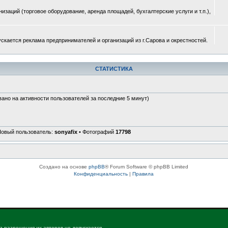
изаций (торговое оборудование, аренда площадей, бухгалтерские услуги и т.п.),
ускается реклама предпринимателей и организаций из г.Сарова и окрестностей.
СТАТИСТИКА
вано на активности пользователей за последние 5 минут)
Новый пользователь:
sonyafix
• Фотографий
17798
Создано на основе
phpBB
® Forum Software © phpBB Limited
Конфиденциальность
|
Правила
з разрешения их авторов не допускается.