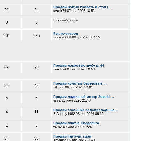
Продам новую кровать и стол (…
56
58
svetik76
07 авг 2026 10:52
Нет сообщений
0
0
Куплю огород
201
285
жасмин888
08 авг 2026 07:15
Продам норковую шубу р. 44
68
76
svetik76
07 авг 2026 10:53
Продам колотые березовые …
25
42
Olegan
06 авг 2026 22:01
Продам лодочный мотор Suzuki …
2
3
grafit
20 июл 2026 21:48
Продам стальные водопроводные…
4
11
B.Andrey1962
08 авг 2026 09:12
Продам платье Свадебное
1
1
vivi02
09 июл 2026 07:25
Продам гантели, гири
34
35
Antonina
05 авг 2026 07:43