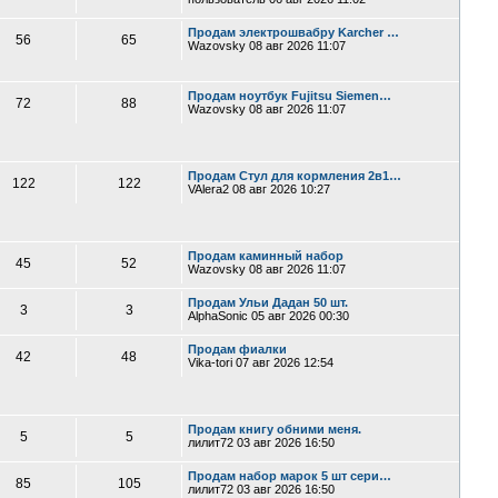
Продам электрошвабру Karcher …
56
65
Wazovsky
08 авг 2026 11:07
Продам ноутбук Fujitsu Siemen…
72
88
Wazovsky
08 авг 2026 11:07
Продам Стул для кормления 2в1…
122
122
VAlera2
08 авг 2026 10:27
Продам каминный набор
45
52
Wazovsky
08 авг 2026 11:07
Продам Ульи Дадан 50 шт.
3
3
AlphaSonic
05 авг 2026 00:30
Продам фиалки
42
48
Vika-tori
07 авг 2026 12:54
Продам книгу обними меня.
5
5
лилит72
03 авг 2026 16:50
Продам набор марок 5 шт сери…
85
105
лилит72
03 авг 2026 16:50