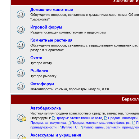
Увлечения и
Домашние животные
Обсуждение вопросов, связанных с домашними животными. Объявл
"Барахолке".
Игровой форум
Раздел посвящен компьютерным и видеоиграм
Комнатные растения
Обсуждение вопросов, связанных с выращиванием комнатных раст
раздел в "Барахолке".
Охота
Тут про охоту
Рыбалка
Тут про рыбалку
Фотофорум
Фотоаппараты, съёмка, параметры, модели, и т.п.
Барахол
Автобарахолка
Частная купля-продажа транспортных средств, запчастей, принадле
Подфорумы:
Продам: отечественные авто
,
Продам: иномарки
Продам: автоакустика
,
Продам: масла и масляные фильтры
,
П
принадлежности
,
Куплю ТС
,
Куплю: шины, запчасти, принадле
Аксессуары и украшения