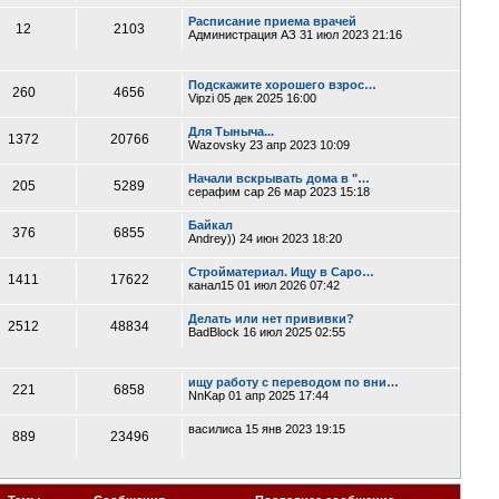
Расписание приема врачей
12
2103
Администрация АЗ
31 июл 2023 21:16
Подскажите хорошего взрос…
260
4656
Vipzi
05 дек 2025 16:00
Для Тыныча...
1372
20766
Wazovsky
23 апр 2023 10:09
Начали вскрывать дома в "…
205
5289
серафим сар
26 мар 2023 15:18
Байкал
376
6855
Andrey))
24 июн 2023 18:20
Стройматериал. Ищу в Саро…
1411
17622
канал15
01 июл 2026 07:42
Делать или нет прививки?
2512
48834
BadBlock
16 июл 2025 02:55
ищу работу с переводом по вни…
221
6858
NnKap
01 апр 2025 17:44
василиса
15 янв 2023 19:15
889
23496