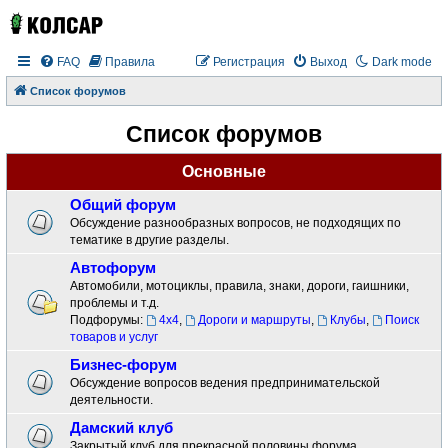
FAQ
Правила
Регистрация
Выход
Dark mode
Список форумов
Список форумов
Основные
Общий форум
Обсуждение разнообразных вопросов, не подходящих по
тематике в другие разделы.
Автофорум
Автомобили, мотоциклы, правила, знаки, дороги, гаишники,
проблемы и т.д.
Подфорумы:
4x4
,
Дороги и маршруты
,
Клубы
,
Поиск
товаров и услуг
Бизнес-форум
Обсуждение вопросов ведения предпринимательской
деятельности.
Дамский клуб
Закрытый клуб для прекрасной половины форума