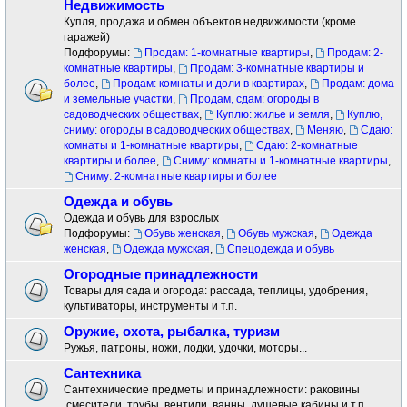
Недвижимость
Купля, продажа и обмен объектов недвижимости (кроме
гаражей)
Подфорумы:
Продам: 1-комнатные квартиры
,
Продам: 2-
комнатные квартиры
,
Продам: 3-комнатные квартиры и
более
,
Продам: комнаты и доли в квартирах
,
Продам: дома
и земельные участки
,
Продам, сдам: огороды в
садоводческих обществах
,
Куплю: жилье и земля
,
Куплю,
сниму: огороды в садоводческих обществах
,
Меняю
,
Сдаю:
комнаты и 1-комнатные квартиры
,
Сдаю: 2-комнатные
квартиры и более
,
Сниму: комнаты и 1-комнатные квартиры
,
Сниму: 2-комнатные квартиры и более
Одежда и обувь
Одежда и обувь для взрослых
Подфорумы:
Обувь женская
,
Обувь мужская
,
Одежда
женская
,
Одежда мужская
,
Спецодежда и обувь
Огородные принадлежности
Товары для сада и огорода: рассада, теплицы, удобрения,
культиваторы, инструменты и т.п.
Оружие, охота, рыбалка, туризм
Ружья, патроны, ножи, лодки, удочки, моторы...
Сантехника
Сантехнические предметы и принадлежности: раковины
.смесители ,трубы, вентили, ванны, душевые кабины и т.п.