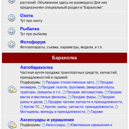
растений. Объявления здесь не размещать! Для них
предназначен специальный раздел в "Барахолке".
Охота
Тут про охоту
Рыбалка
Тут про рыбалку
Фотофорум
Фотоаппараты, съёмка, параметры, модели, и т.п.
Барахолка
Автобарахолка
Частная купля-продажа транспортных средств, запчастей,
принадлежностей и гаражей.
Подфорумы:
Продам: отечественные авто
,
Продам:
иномарки
,
Продам: газели, грузовики, (микро)автобусы,
тракторы, прицепы и т.п.
,
Продам: автоакустика
,
Продам:
масла и масляные фильтры
,
Продам: фары
,
Продам:
шины и диски
,
Продам: прочие запчасти и принадлежности
,
Куплю ТС
,
Куплю: шины, запчасти, принадлежности
,
Мотоциклы, мопеды и принадлежности
,
Гаражи
Аксессуары и украшения
Подфорумы:
Аксессуары
,
Ювелирные украшения и