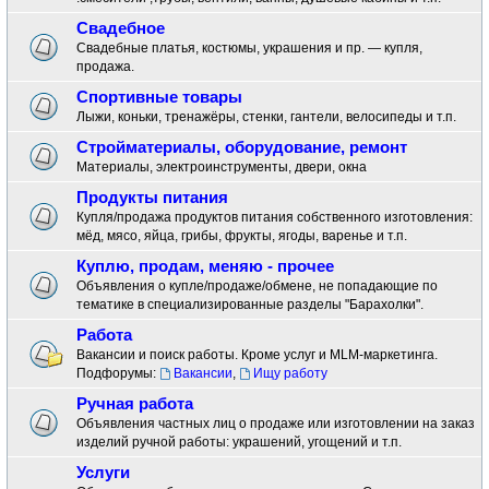
Свадебное
Свадебные платья, костюмы, украшения и пр. — купля,
продажа.
Спортивные товары
Лыжи, коньки, тренажёры, стенки, гантели, велосипеды и т.п.
Стройматериалы, оборудование, ремонт
Материалы, электроинструменты, двери, окна
Продукты питания
Купля/продажа продуктов питания собственного изготовления:
мёд, мясо, яйца, грибы, фрукты, ягоды, варенье и т.п.
Куплю, продам, меняю - прочее
Объявления о купле/продаже/обмене, не попадающие по
тематике в специализированные разделы "Барахолки".
Работа
Вакансии и поиск работы. Кроме услуг и MLM-маркетинга.
Подфорумы:
Вакансии
,
Ищу работу
Ручная работа
Объявления частных лиц о продаже или изготовлении на заказ
изделий ручной работы: украшений, угощений и т.п.
Услуги