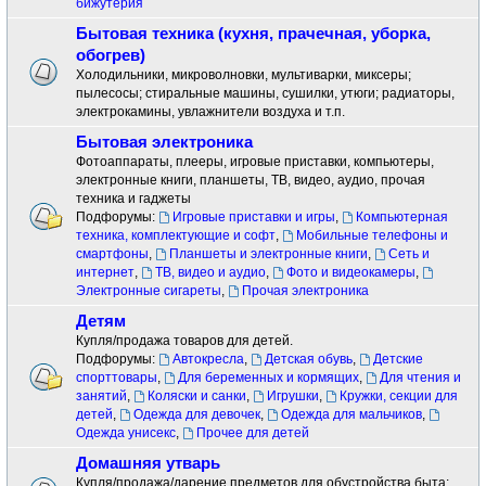
бижутерия
Бытовая техника (кухня, прачечная, уборка,
обогрев)
Холодильники, микроволновки, мультиварки, миксеры;
пылесосы; стиральные машины, сушилки, утюги; радиаторы,
электрокамины, увлажнители воздуха и т.п.
Бытовая электроника
Фотоаппараты, плееры, игровые приставки, компьютеры,
электронные книги, планшеты, ТВ, видео, аудио, прочая
техника и гаджеты
Подфорумы:
Игровые приставки и игры
,
Компьютерная
техника, комплектующие и софт
,
Мобильные телефоны и
смартфоны
,
Планшеты и электронные книги
,
Сеть и
интернет
,
ТВ, видео и аудио
,
Фото и видеокамеры
,
Электронные сигареты
,
Прочая электроника
Детям
Купля/продажа товаров для детей.
Подфорумы:
Автокресла
,
Детская обувь
,
Детские
спорттовары
,
Для беременных и кормящих
,
Для чтения и
занятий
,
Коляски и санки
,
Игрушки
,
Кружки, секции для
детей
,
Одежда для девочек
,
Одежда для мальчиков
,
Одежда унисекс
,
Прочее для детей
Домашняя утварь
Купля/продажа/дарение предметов для обустройства быта: