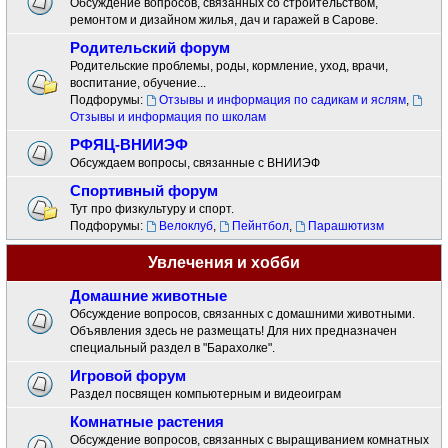
Обсуждение вопросов, связанных со строительством,
ремонтом и дизайном жилья, дач и гаражей в Сарове.
Родительский форум
Родительские проблемы, роды, кормление, уход, врачи,
воспитание, обучение...
Подфорумы:
Отзывы и информация по садикам и яслям
,
Отзывы и информация по школам
РФЯЦ-ВНИИЭФ
Обсуждаем вопросы, связанные с ВНИИЭФ
Спортивный форум
Тут про физкультуру и спорт.
Подфорумы:
Велоклуб
,
Пейнтбол
,
Парашютизм
Увлечения и хобби
Домашние животные
Обсуждение вопросов, связанных с домашними животными.
Объявления здесь не размещать! Для них предназначен
специальный раздел в "Барахолке".
Игровой форум
Раздел посвящен компьютерным и видеоиграм
Комнатные растения
Обсуждение вопросов, связанных с выращиванием комнатных