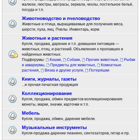
жалюзи, люстры, матрасы, зеркала, чехлы, постельное бельё,
посуда и т.п.
Животноводство и пчеловодство
Животные и птица, выращиваемые для получения мяса,
шерсти, пуха, яиц. Пчелы. Инвентарь, корм.
Животные и растения
Купля, продажа, дарение и т.п. домашних питомцев —
животных, птиц, и растений. Объявления о пропавших и
найденных животных.
Подфорумы:
Кошки
,
Собаки
,
Прочие животные
,
Рыбки
и аквариумы
,
Предметы для животных
,
Комнатные
растения
,
Вязка и другие услуги
,
Потеряшки
Книги, журналы, газеты
...и прочая печатная продукция
Коллекционирование
Купля, продажа, обмен предметов коллекционирования:
монеты, марки, значки, карточки и т.п.
Мебель
Купля, продажа, обмен, дарение мебели.
Музыкальные инструменты
Купля-продажа-дарение пианино, синтезаторов, гитар и пр.