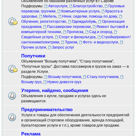
Объявления об оказании различных услуг в г. Сарове
Подфорумы:
Автоуслуги
,
Благоустройство
,
Грузовые
перевозки, грузчики
,
Компьютерные услуги
,
Красота и
здоровье
,
Мебель
,
Няни, сиделки, помощь по дому
,
Обучение, репетиторство
,
Одежда/обувь
,
Организация
праздников
,
Пассажирские перевозки
,
Ремонт бытовой и
компьютерной техники
,
Прописка
,
Сад и огород
,
Свадебные услуги
,
Спорт и физкультура
,
Стройка/ремонт/
сантехники/электрики
,
Туризм
,
Фото- и видеоуслуги
,
Прочие услуги
,
Запрос услуг
Попутчики
Объявления "Возьму попутчика", "Стану попутчиком",
"Попутные грузы". Доставка пассажиров и грузов на заказ — в
разделе Услуги.
Подфорумы:
Возьму попутчиков
,
Стану попутчиком
,
Возьму груз
,
Нужно довезти груз
Утеряно, найдено, сообщения
Объявления о купле, продаже и услугах здесь не
размещаются.
Предпринимательство
Услуги и товары для обеспечения деятельности предприятий
и организаций (торговое оборудование, аренда площадей,
бухгалтерские услуги и т.п.), кроме товаров для продажи.
Реклама