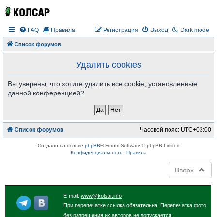
FAQ
Правила
Регистрация
Выход
Dark mode
Список форумов
Удалить cookies
Вы уверены, что хотите удалить все cookie, установленные
данной конференцией?
Список форумов
Часовой пояс:
UTC+03:00
Создано на основе
phpBB
® Forum Software © phpBB Limited
Конфиденциальность
|
Правила
Вверх
E-mail:
www@kolsar.info
При перепечатке ссылка обязательна. Перепечатка фото
без разрешения их авторов не допускается.