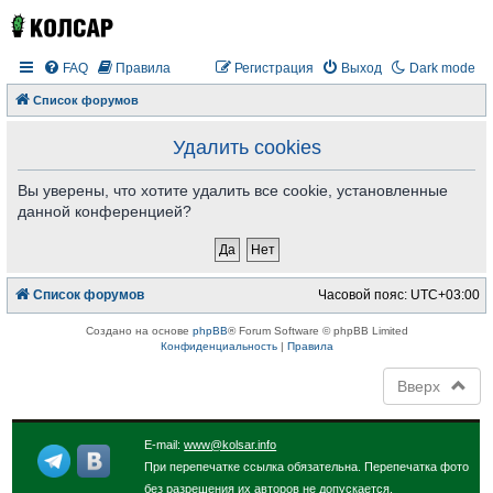
FAQ
Правила
Регистрация
Выход
Dark mode
Список форумов
Удалить cookies
Вы уверены, что хотите удалить все cookie, установленные
данной конференцией?
Список форумов
Часовой пояс:
UTC+03:00
Создано на основе
phpBB
® Forum Software © phpBB Limited
Конфиденциальность
|
Правила
Вверх
E-mail:
www@kolsar.info
При перепечатке ссылка обязательна. Перепечатка фото
без разрешения их авторов не допускается.