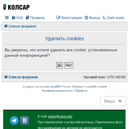
FAQ
Правила
Регистрация
Выход
Dark mode
Список форумов
Удалить cookies
Вы уверены, что хотите удалить все cookie, установленные
данной конференцией?
Список форумов
Часовой пояс:
UTC+03:00
Создано на основе
phpBB
® Forum Software © phpBB Limited
Конфиденциальность
|
Правила
Вверх
E-mail:
www@kolsar.info
При перепечатке ссылка обязательна. Перепечатка фото
без разрешения их авторов не допускается.