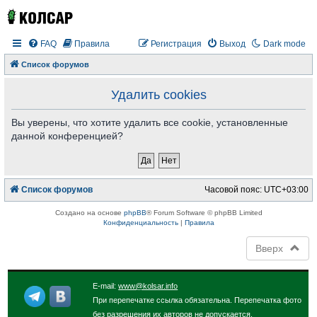
FAQ
Правила
Регистрация
Выход
Dark mode
Список форумов
Удалить cookies
Вы уверены, что хотите удалить все cookie, установленные
данной конференцией?
Список форумов
Часовой пояс:
UTC+03:00
Создано на основе
phpBB
® Forum Software © phpBB Limited
Конфиденциальность
|
Правила
Вверх
E-mail:
www@kolsar.info
При перепечатке ссылка обязательна. Перепечатка фото
без разрешения их авторов не допускается.