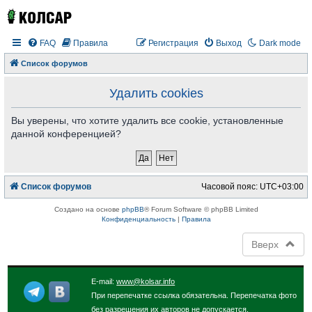
FAQ
Правила
Регистрация
Выход
Dark mode
Список форумов
Удалить cookies
Вы уверены, что хотите удалить все cookie, установленные
данной конференцией?
Список форумов
Часовой пояс:
UTC+03:00
Создано на основе
phpBB
® Forum Software © phpBB Limited
Конфиденциальность
|
Правила
Вверх
E-mail:
www@kolsar.info
При перепечатке ссылка обязательна. Перепечатка фото
без разрешения их авторов не допускается.