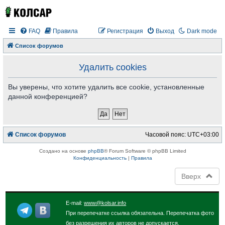
FAQ
Правила
Регистрация
Выход
Dark mode
Список форумов
Удалить cookies
Вы уверены, что хотите удалить все cookie, установленные
данной конференцией?
Список форумов
Часовой пояс:
UTC+03:00
Создано на основе
phpBB
® Forum Software © phpBB Limited
Конфиденциальность
|
Правила
Вверх
E-mail:
www@kolsar.info
При перепечатке ссылка обязательна. Перепечатка фото
без разрешения их авторов не допускается.