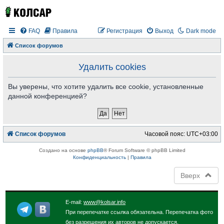
FAQ
Правила
Регистрация
Выход
Dark mode
Список форумов
Удалить cookies
Вы уверены, что хотите удалить все cookie, установленные
данной конференцией?
Список форумов
Часовой пояс:
UTC+03:00
Создано на основе
phpBB
® Forum Software © phpBB Limited
Конфиденциальность
|
Правила
Вверх
E-mail:
www@kolsar.info
При перепечатке ссылка обязательна. Перепечатка фото
без разрешения их авторов не допускается.