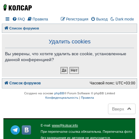
FAQ
Правила
Регистрация
Выход
Dark mode
Список форумов
Удалить cookies
Вы уверены, что хотите удалить все cookie, установленные
данной конференцией?
Список форумов
Часовой пояс:
UTC+03:00
Создано на основе
phpBB
® Forum Software © phpBB Limited
Конфиденциальность
|
Правила
Вверх
E-mail:
www@kolsar.info
При перепечатке ссылка обязательна. Перепечатка фото
без разрешения их авторов не допускается.