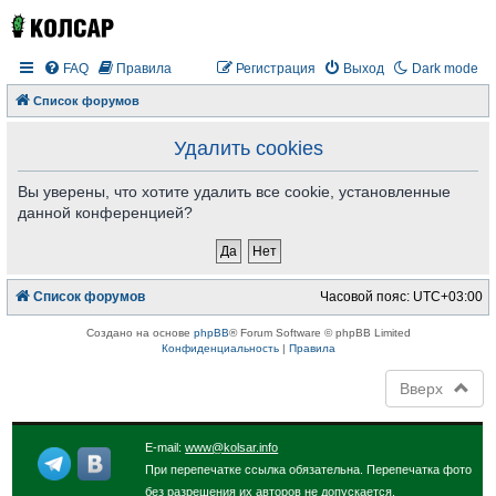
FAQ
Правила
Регистрация
Выход
Dark mode
Список форумов
Удалить cookies
Вы уверены, что хотите удалить все cookie, установленные
данной конференцией?
Список форумов
Часовой пояс:
UTC+03:00
Создано на основе
phpBB
® Forum Software © phpBB Limited
Конфиденциальность
|
Правила
Вверх
E-mail:
www@kolsar.info
При перепечатке ссылка обязательна. Перепечатка фото
без разрешения их авторов не допускается.