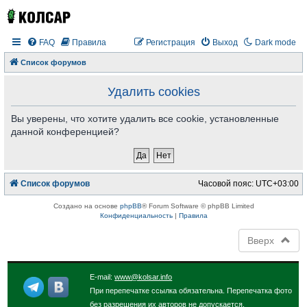
FAQ
Правила
Регистрация
Выход
Dark mode
Список форумов
Удалить cookies
Вы уверены, что хотите удалить все cookie, установленные
данной конференцией?
Список форумов
Часовой пояс:
UTC+03:00
Создано на основе
phpBB
® Forum Software © phpBB Limited
Конфиденциальность
|
Правила
Вверх
E-mail:
www@kolsar.info
При перепечатке ссылка обязательна. Перепечатка фото
без разрешения их авторов не допускается.