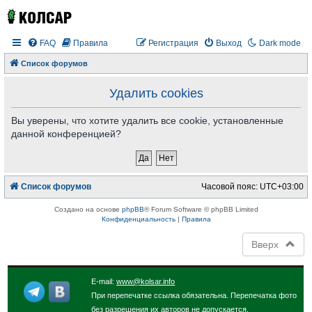
FAQ
Правила
Регистрация
Выход
Dark mode
Список форумов
Удалить cookies
Вы уверены, что хотите удалить все cookie, установленные
данной конференцией?
Список форумов
Часовой пояс:
UTC+03:00
Создано на основе
phpBB
® Forum Software © phpBB Limited
Конфиденциальность
|
Правила
Вверх
E-mail:
www@kolsar.info
При перепечатке ссылка обязательна. Перепечатка фото
без разрешения их авторов не допускается.