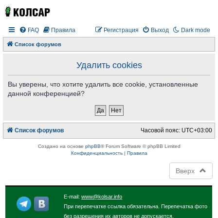
FAQ
Правила
Регистрация
Выход
Dark mode
Список форумов
Удалить cookies
Вы уверены, что хотите удалить все cookie, установленные
данной конференцией?
Список форумов
Часовой пояс:
UTC+03:00
Создано на основе
phpBB
® Forum Software © phpBB Limited
Конфиденциальность
|
Правила
Вверх
E-mail:
www@kolsar.info
При перепечатке ссылка обязательна. Перепечатка фото
без разрешения их авторов не допускается.