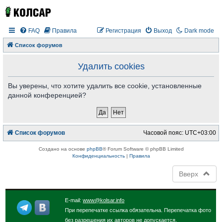
FAQ
Правила
Регистрация
Выход
Dark mode
Список форумов
Удалить cookies
Вы уверены, что хотите удалить все cookie, установленные
данной конференцией?
Список форумов
Часовой пояс:
UTC+03:00
Создано на основе
phpBB
® Forum Software © phpBB Limited
Конфиденциальность
|
Правила
Вверх
E-mail:
www@kolsar.info
При перепечатке ссылка обязательна. Перепечатка фото
без разрешения их авторов не допускается.