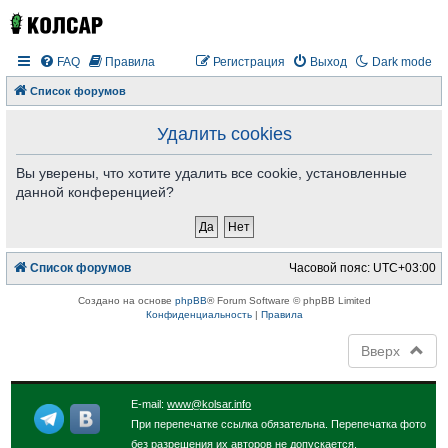
FAQ
Правила
Регистрация
Выход
Dark mode
Список форумов
Удалить cookies
Вы уверены, что хотите удалить все cookie, установленные
данной конференцией?
Список форумов
Часовой пояс:
UTC+03:00
Создано на основе
phpBB
® Forum Software © phpBB Limited
Конфиденциальность
|
Правила
Вверх
E-mail:
www@kolsar.info
При перепечатке ссылка обязательна. Перепечатка фото
без разрешения их авторов не допускается.