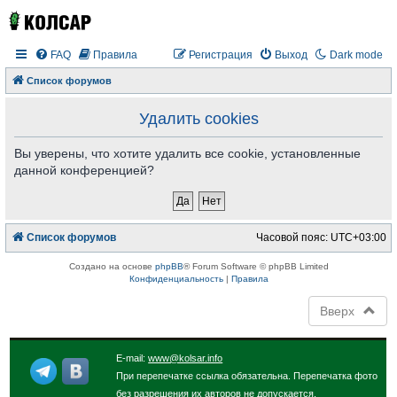
FAQ
Правила
Регистрация
Выход
Dark mode
Список форумов
Удалить cookies
Вы уверены, что хотите удалить все cookie, установленные
данной конференцией?
Список форумов
Часовой пояс:
UTC+03:00
Создано на основе
phpBB
® Forum Software © phpBB Limited
Конфиденциальность
|
Правила
Вверх
E-mail:
www@kolsar.info
При перепечатке ссылка обязательна. Перепечатка фото
без разрешения их авторов не допускается.