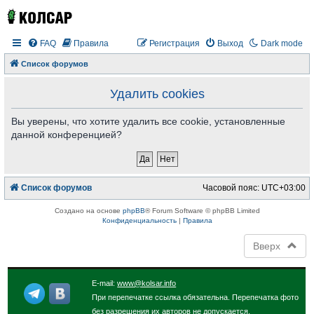
FAQ
Правила
Регистрация
Выход
Dark mode
Список форумов
Удалить cookies
Вы уверены, что хотите удалить все cookie, установленные
данной конференцией?
Список форумов
Часовой пояс:
UTC+03:00
Создано на основе
phpBB
® Forum Software © phpBB Limited
Конфиденциальность
|
Правила
Вверх
E-mail:
www@kolsar.info
При перепечатке ссылка обязательна. Перепечатка фото
без разрешения их авторов не допускается.