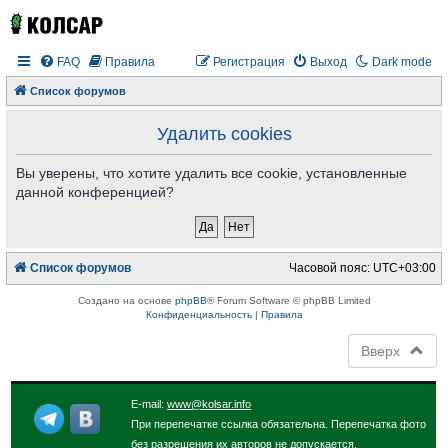
FAQ
Правила
Регистрация
Выход
Dark mode
Список форумов
Удалить cookies
Вы уверены, что хотите удалить все cookie, установленные
данной конференцией?
Список форумов
Часовой пояс:
UTC+03:00
Создано на основе
phpBB
® Forum Software © phpBB Limited
Конфиденциальность
|
Правила
Вверх
E-mail:
www@kolsar.info
При перепечатке ссылка обязательна. Перепечатка фото
без разрешения их авторов не допускается.