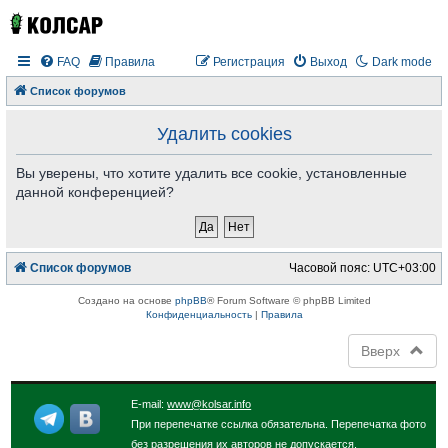
FAQ
Правила
Регистрация
Выход
Dark mode
Список форумов
Удалить cookies
Вы уверены, что хотите удалить все cookie, установленные
данной конференцией?
Список форумов
Часовой пояс:
UTC+03:00
Создано на основе
phpBB
® Forum Software © phpBB Limited
Конфиденциальность
|
Правила
Вверх
E-mail:
www@kolsar.info
При перепечатке ссылка обязательна. Перепечатка фото
без разрешения их авторов не допускается.