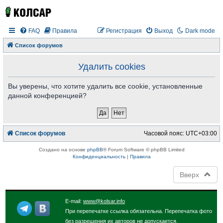
FAQ
Правила
Регистрация
Выход
Dark mode
Список форумов
Удалить cookies
Вы уверены, что хотите удалить все cookie, установленные
данной конференцией?
Список форумов
Часовой пояс:
UTC+03:00
Создано на основе
phpBB
® Forum Software © phpBB Limited
Конфиденциальность
|
Правила
Вверх
E-mail:
www@kolsar.info
При перепечатке ссылка обязательна. Перепечатка фото
без разрешения их авторов не допускается.