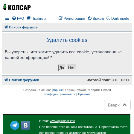
FAQ
Правила
Регистрация
Выход
Dark mode
Список форумов
Удалить cookies
Вы уверены, что хотите удалить все cookie, установленные
данной конференцией?
Список форумов
Часовой пояс:
UTC+03:00
Создано на основе
phpBB
® Forum Software © phpBB Limited
Конфиденциальность
|
Правила
Вверх
E-mail:
www@kolsar.info
При перепечатке ссылка обязательна. Перепечатка фото
без разрешения их авторов не допускается.