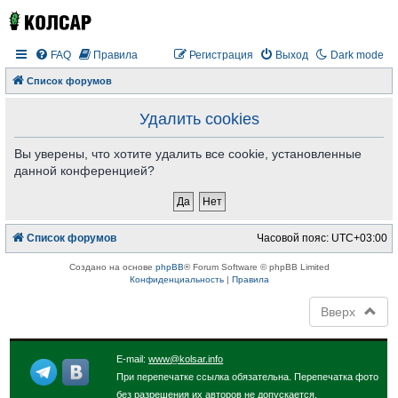
FAQ
Правила
Регистрация
Выход
Dark mode
Список форумов
Удалить cookies
Вы уверены, что хотите удалить все cookie, установленные
данной конференцией?
Список форумов
Часовой пояс:
UTC+03:00
Создано на основе
phpBB
® Forum Software © phpBB Limited
Конфиденциальность
|
Правила
Вверх
E-mail:
www@kolsar.info
При перепечатке ссылка обязательна. Перепечатка фото
без разрешения их авторов не допускается.