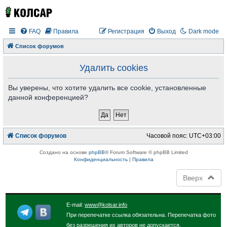
FAQ
Правила
Регистрация
Выход
Dark mode
Список форумов
Удалить cookies
Вы уверены, что хотите удалить все cookie, установленные
данной конференцией?
Список форумов
Часовой пояс:
UTC+03:00
Создано на основе
phpBB
® Forum Software © phpBB Limited
Конфиденциальность
|
Правила
Вверх
E-mail:
www@kolsar.info
При перепечатке ссылка обязательна. Перепечатка фото
без разрешения их авторов не допускается.