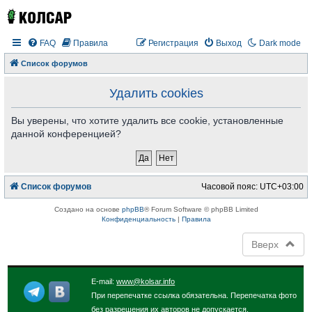
FAQ
Правила
Регистрация
Выход
Dark mode
Список форумов
Удалить cookies
Вы уверены, что хотите удалить все cookie, установленные
данной конференцией?
Список форумов
Часовой пояс:
UTC+03:00
Создано на основе
phpBB
® Forum Software © phpBB Limited
Конфиденциальность
|
Правила
Вверх
E-mail:
www@kolsar.info
При перепечатке ссылка обязательна. Перепечатка фото
без разрешения их авторов не допускается.