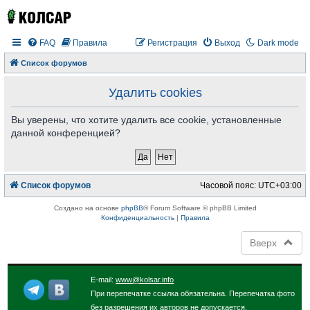
FAQ
Правила
Регистрация
Выход
Dark mode
Список форумов
Удалить cookies
Вы уверены, что хотите удалить все cookie, установленные
данной конференцией?
Список форумов
Часовой пояс:
UTC+03:00
Создано на основе
phpBB
® Forum Software © phpBB Limited
Конфиденциальность
|
Правила
Вверх
E-mail:
www@kolsar.info
При перепечатке ссылка обязательна. Перепечатка фото
без разрешения их авторов не допускается.