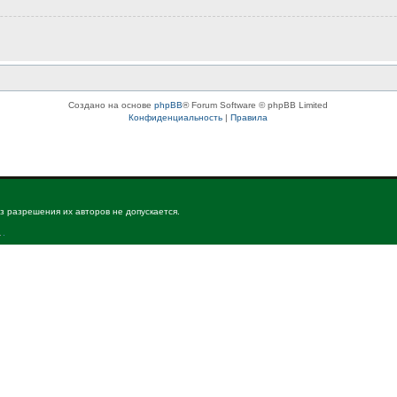
Создано на основе
phpBB
® Forum Software © phpBB Limited
Конфиденциальность
|
Правила
з разрешения их авторов не допускается.