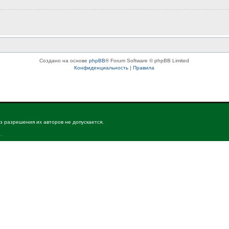
Создано на основе
phpBB
® Forum Software © phpBB Limited
Конфиденциальность
|
Правила
з разрешения их авторов не допускается.