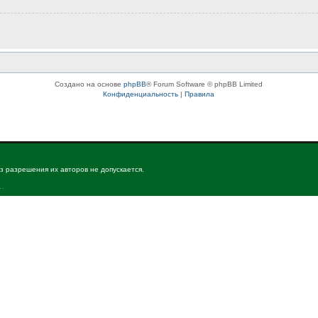
Создано на основе
phpBB
® Forum Software © phpBB Limited
Конфиденциальность
|
Правила
з разрешения их авторов не допускается.