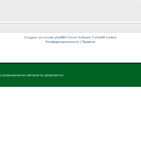
Создано на основе
phpBB
® Forum Software © phpBB Limited
Конфиденциальность
|
Правила
з разрешения их авторов не допускается.