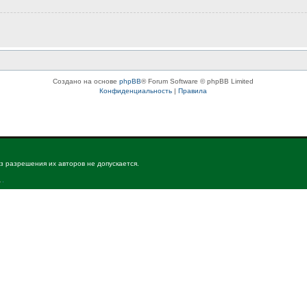
Создано на основе
phpBB
® Forum Software © phpBB Limited
Конфиденциальность
|
Правила
з разрешения их авторов не допускается.