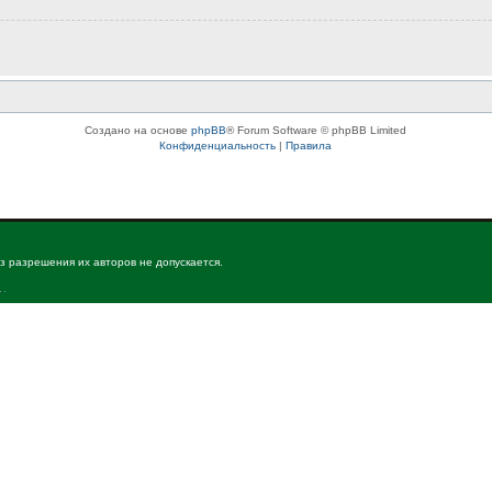
Создано на основе
phpBB
® Forum Software © phpBB Limited
Конфиденциальность
|
Правила
з разрешения их авторов не допускается.