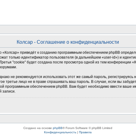
Колсар - Соглашение о конфиденциальности
 «Колсар» приведёт к созданию программным обеспечением phpBB определен
ржат только идентификатор пользователя (в дальнейшем «user-id») и иденти
ретья "cookie" будет создана после просмотра одной из тем конференции «
форумами.
о не рекомендуется использовать этот же самый пароль, регистрируясь на д
гое третье лицо не в праве спрашивать ваш пароль. В случае, если вы забуде
й программным обеспечением phpBB. Вам будет необходимо ввести ваше имя
й записи.
Создано на основе
phpBB
® Forum Software © phpBB Limited
Конфиденциальность
|
Правила