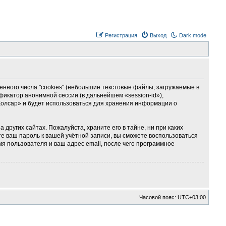
Регистрация
Выход
Dark mode
ного числа "cookies" (небольшие текстовые файлы, загружаемые в
фикатор анонимной сессии (в дальнейшем «session-id»),
Колсар» и будет использоваться для хранения информации о
ругих сайтах. Пожалуйста, храните его в тайне, ни при каких
те ваш пароль к вашей учётной записи, вы сможете воспользоваться
 пользователя и ваш адрес email, после чего программное
Часовой пояс:
UTC+03:00