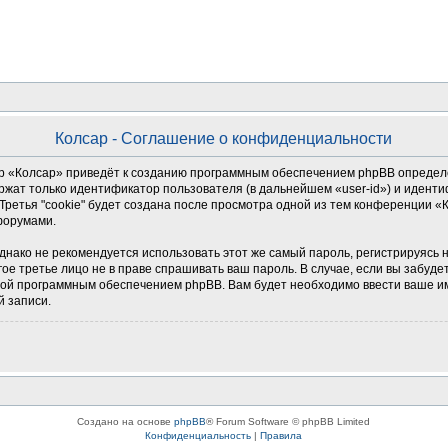
Колсар - Соглашение о конфиденциальности
 «Колсар» приведёт к созданию программным обеспечением phpBB определен
ржат только идентификатор пользователя (в дальнейшем «user-id») и иденти
ретья "cookie" будет создана после просмотра одной из тем конференции «
форумами.
о не рекомендуется использовать этот же самый пароль, регистрируясь на д
гое третье лицо не в праве спрашивать ваш пароль. В случае, если вы забуде
й программным обеспечением phpBB. Вам будет необходимо ввести ваше имя
й записи.
Создано на основе
phpBB
® Forum Software © phpBB Limited
Конфиденциальность
|
Правила