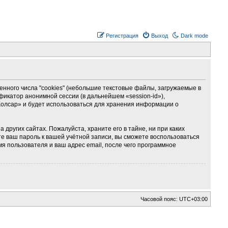
Регистрация
Выход
Dark mode
ного числа "cookies" (небольшие текстовые файлы, загружаемые в
фикатор анонимной сессии (в дальнейшем «session-id»),
Колсар» и будет использоваться для хранения информации о
ругих сайтах. Пожалуйста, храните его в тайне, ни при каких
те ваш пароль к вашей учётной записи, вы сможете воспользоваться
 пользователя и ваш адрес email, после чего программное
Часовой пояс:
UTC+03:00