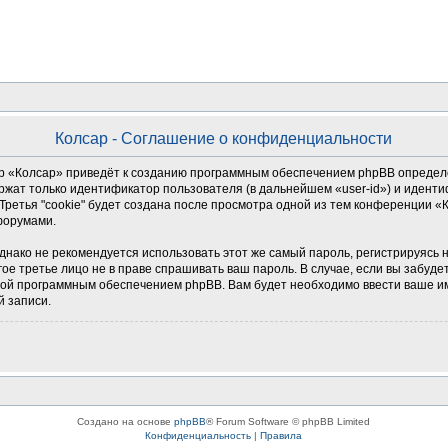
Колсар - Соглашение о конфиденциальности
 «Колсар» приведёт к созданию программным обеспечением phpBB определен
ржат только идентификатор пользователя (в дальнейшем «user-id») и иденти
ретья "cookie" будет создана после просмотра одной из тем конференции «
форумами.
о не рекомендуется использовать этот же самый пароль, регистрируясь на д
гое третье лицо не в праве спрашивать ваш пароль. В случае, если вы забуде
й программным обеспечением phpBB. Вам будет необходимо ввести ваше имя
й записи.
Создано на основе
phpBB
® Forum Software © phpBB Limited
Конфиденциальность
|
Правила