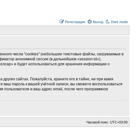
Регистрация
Выход
Dark mode
ного числа "cookies" (небольшие текстовые файлы, загружаемые в
фикатор анонимной сессии (в дальнейшем «session-id»),
Колсар» и будет использоваться для хранения информации о
ругих сайтах. Пожалуйста, храните его в тайне, ни при каких
те ваш пароль к вашей учётной записи, вы сможете воспользоваться
 пользователя и ваш адрес email, после чего программное
Часовой пояс:
UTC+03:00