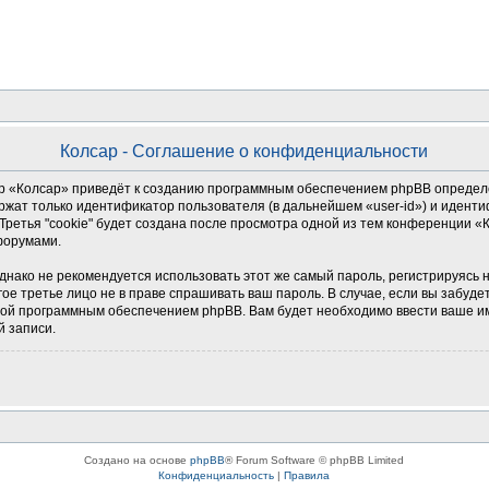
Колсар - Соглашение о конфиденциальности
 «Колсар» приведёт к созданию программным обеспечением phpBB определен
ржат только идентификатор пользователя (в дальнейшем «user-id») и иденти
ретья "cookie" будет создана после просмотра одной из тем конференции «
форумами.
о не рекомендуется использовать этот же самый пароль, регистрируясь на д
гое третье лицо не в праве спрашивать ваш пароль. В случае, если вы забуде
й программным обеспечением phpBB. Вам будет необходимо ввести ваше имя
й записи.
Создано на основе
phpBB
® Forum Software © phpBB Limited
Конфиденциальность
|
Правила