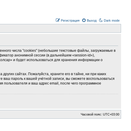
Регистрация
Выход
Dark mode
ного числа "cookies" (небольшие текстовые файлы, загружаемые в
фикатор анонимной сессии (в дальнейшем «session-id»),
Колсар» и будет использоваться для хранения информации о
ругих сайтах. Пожалуйста, храните его в тайне, ни при каких
те ваш пароль к вашей учётной записи, вы сможете воспользоваться
 пользователя и ваш адрес email, после чего программное
Часовой пояс:
UTC+03:00