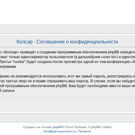
Колсар - Соглашение о конфиденциальности
 «Колсар» приведёт к созданию программным обеспечением phpBB определен
ржат только идентификатор пользователя (в дальнейшем «user-id») и иденти
ретья "cookie" будет создана после просмотра одной из тем конференции «
форумами.
о не рекомендуется использовать этот же самый пароль, регистрируясь на д
гое третье лицо не в праве спрашивать ваш пароль. В случае, если вы забуде
й программным обеспечением phpBB. Вам будет необходимо ввести ваше имя
й записи.
Создано на основе
phpBB
® Forum Software © phpBB Limited
Конфиденциальность
|
Правила