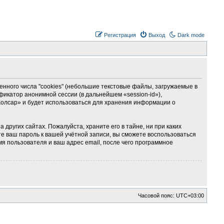
Регистрация
Выход
Dark mode
ного числа "cookies" (небольшие текстовые файлы, загружаемые в
фикатор анонимной сессии (в дальнейшем «session-id»),
Колсар» и будет использоваться для хранения информации о
ругих сайтах. Пожалуйста, храните его в тайне, ни при каких
те ваш пароль к вашей учётной записи, вы сможете воспользоваться
 пользователя и ваш адрес email, после чего программное
Часовой пояс:
UTC+03:00