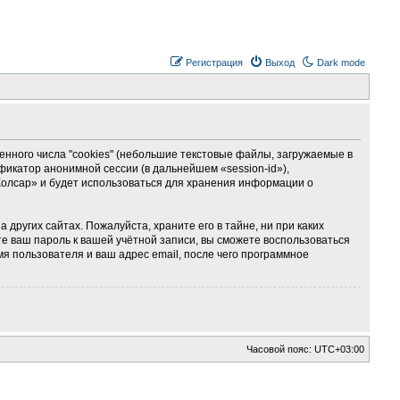
Регистрация
Выход
Dark mode
ного числа "cookies" (небольшие текстовые файлы, загружаемые в
фикатор анонимной сессии (в дальнейшем «session-id»),
Колсар» и будет использоваться для хранения информации о
ругих сайтах. Пожалуйста, храните его в тайне, ни при каких
те ваш пароль к вашей учётной записи, вы сможете воспользоваться
 пользователя и ваш адрес email, после чего программное
Часовой пояс:
UTC+03:00