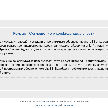
Колсар - Соглашение о конфиденциальности
 «Колсар» приведёт к созданию программным обеспечением phpBB определен
ржат только идентификатор пользователя (в дальнейшем «user-id») и иденти
ретья "cookie" будет создана после просмотра одной из тем конференции «
форумами.
о не рекомендуется использовать этот же самый пароль, регистрируясь на д
гое третье лицо не в праве спрашивать ваш пароль. В случае, если вы забуде
й программным обеспечением phpBB. Вам будет необходимо ввести ваше имя
й записи.
Создано на основе
phpBB
® Forum Software © phpBB Limited
Конфиденциальность
|
Правила