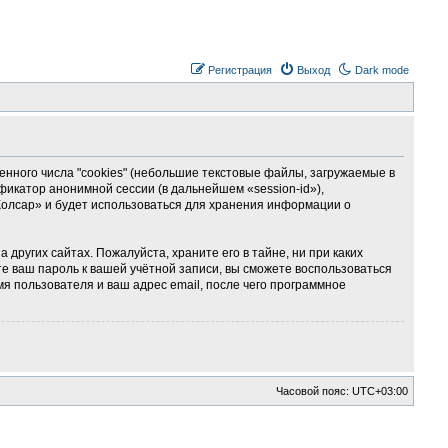
Регистрация
Выход
Dark mode
ного числа "cookies" (небольшие текстовые файлы, загружаемые в
фикатор анонимной сессии (в дальнейшем «session-id»),
Колсар» и будет использоваться для хранения информации о
ругих сайтах. Пожалуйста, храните его в тайне, ни при каких
те ваш пароль к вашей учётной записи, вы сможете воспользоваться
 пользователя и ваш адрес email, после чего программное
Часовой пояс:
UTC+03:00