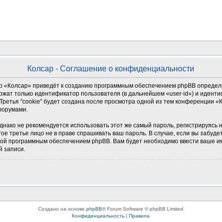
Колсар - Соглашение о конфиденциальности
 «Колсар» приведёт к созданию программным обеспечением phpBB определен
ржат только идентификатор пользователя (в дальнейшем «user-id») и иденти
ретья "cookie" будет создана после просмотра одной из тем конференции «
форумами.
о не рекомендуется использовать этот же самый пароль, регистрируясь на д
гое третье лицо не в праве спрашивать ваш пароль. В случае, если вы забуде
й программным обеспечением phpBB. Вам будет необходимо ввести ваше имя
й записи.
Создано на основе
phpBB
® Forum Software © phpBB Limited
Конфиденциальность
|
Правила