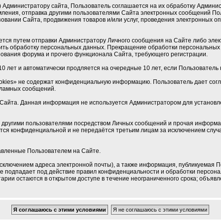
Администратору сайта, Пользователь соглашается на их обработку Админист
мления, отправка другими пользователями Сайта электронных сообщений По
овании Сайта, продвижения товаров и/или услуг, проведения электронных 
ется путем отправки Администратору Личного сообщения на Сайте либо элек
ить обработку персональных данных. Прекращение обработки персональных 
ования форума и прочего функционала Сайта, требующего регистрации.
0 лет и автоматически продляется на очередные 10 лет, если Пользователь н
okies» не содержат конфиденциальную информацию. Пользователь дает соглас
кламных сообщений.
Сайта. Данная информация не используется Администратором для установлен
 с другими пользователями посредством Личных сообщений и прочая информа
ется конфиденциальной и не передаётся третьим лицам за исключением случа
тавленные Пользователем на Сайте.
сключением адреса электронной почты), а также информация, публикуемая П
 не подпадает под действие правил конфиденциальности и обработки персон
рии остаются в открытом доступе в течение неограниченного срока; объявле