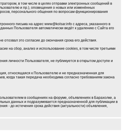
ратором, в том числе в целях отправки электронных сообщений в
льзователю и пр.), оповещения о новых или изменённых
опросов, персонального общения по вопросам функционирования
тронного письма на адрес
www@kolsar.info
с адреса, указанного в
данных Пользователя автоматически ведёт к удалению с Сайта его
е отозвал это согласие до окончания срока его действия.
ие на сбор, анализ и использование cookies, в том числе третьими
ия личности Пользователя, не публикуется в открытом доступе и
ция, относящаяся к Пользователю и не предназначенная для
ев, когда такая передача необходима согласно требованиям закона
ользователем в сообщениях на форуме, объявлениях в Барахолке, а
альных данных и подразумевается предназначенной для публикации в
ния - до истечения срока действия (актуальности) объявления,