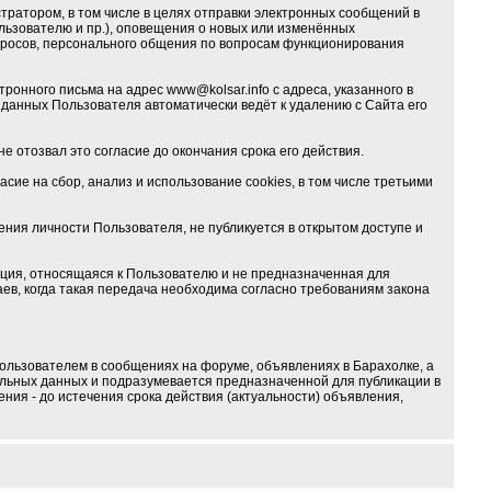
ратором, в том числе в целях отправки электронных сообщений в
льзователю и пр.), оповещения о новых или изменённых
опросов, персонального общения по вопросам функционирования
тронного письма на адрес
www@kolsar.info
с адреса, указанного в
данных Пользователя автоматически ведёт к удалению с Сайта его
е отозвал это согласие до окончания срока его действия.
ие на сбор, анализ и использование cookies, в том числе третьими
ия личности Пользователя, не публикуется в открытом доступе и
ция, относящаяся к Пользователю и не предназначенная для
ев, когда такая передача необходима согласно требованиям закона
ользователем в сообщениях на форуме, объявлениях в Барахолке, а
альных данных и подразумевается предназначенной для публикации в
ния - до истечения срока действия (актуальности) объявления,