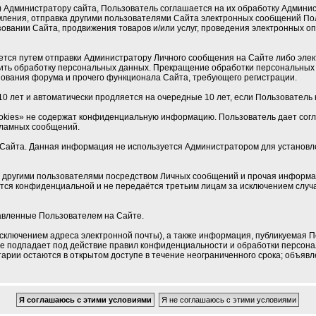
Администратору сайта, Пользователь соглашается на их обработку Админист
мления, отправка другими пользователями Сайта электронных сообщений По
овании Сайта, продвижения товаров и/или услуг, проведения электронных 
ется путем отправки Администратору Личного сообщения на Сайте либо элек
ить обработку персональных данных. Прекращение обработки персональных 
ования форума и прочего функционала Сайта, требующего регистрации.
0 лет и автоматически продляется на очередные 10 лет, если Пользователь н
okies» не содержат конфиденциальную информацию. Пользователь дает соглас
кламных сообщений.
Сайта. Данная информация не используется Администратором для установлен
 с другими пользователями посредством Личных сообщений и прочая информа
ется конфиденциальной и не передаётся третьим лицам за исключением случа
тавленные Пользователем на Сайте.
сключением адреса электронной почты), а также информация, публикуемая П
 не подпадает под действие правил конфиденциальности и обработки персон
рии остаются в открытом доступе в течение неограниченного срока; объявле