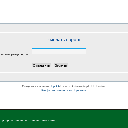
Выслать пароль
Личном разделе, то
Создано на основе
phpBB
® Forum Software © phpBB Limited
Конфиденциальность
|
Правила
з разрешения их авторов не допускается.