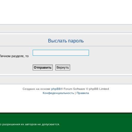
Выслать пароль
Личном разделе, то
Создано на основе
phpBB
® Forum Software © phpBB Limited
Конфиденциальность
|
Правила
з разрешения их авторов не допускается.