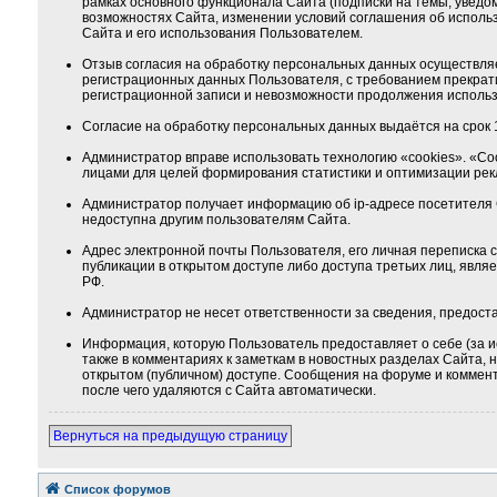
рамках основного функционала Сайта (подписки на темы, уведо
возможностях Сайта, изменении условий соглашения об использ
Сайта и его использования Пользователем.
Отзыв согласия на обработку персональных данных осуществля
регистрационных данных Пользователя, с требованием прекрат
регистрационной записи и невозможности продолжения использ
Согласие на обработку персональных данных выдаётся на срок 1
Администратор вправе использовать технологию «cookies». «Co
лицами для целей формирования статистики и оптимизации ре
Администратор получает информацию об ip-адресе посетителя 
недоступна другим пользователям Сайта.
Адрес электронной почты Пользователя, его личная переписка
публикации в открытом доступе либо доступа третьих лиц, явля
РФ.
Администратор не несет ответственности за сведения, предос
Информация, которую Пользователь предоставляет о себе (за и
также в комментариях к заметкам в новостных разделах Сайта,
открытом (публичном) доступе. Сообщения на форуме и коммента
после чего удаляются с Сайта автоматически.
Вернуться на предыдущую страницу
Список форумов