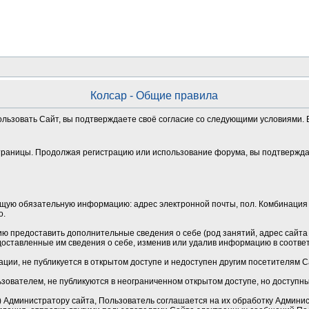
Колсар - Общие правила
ользовать Сайт, вы подтверждаете своё согласие со следующими условиями. Е
траницы. Продолжая регистрацию или использование форума, вы подтверждае
щую обязательную информацию: адрес электронной почты, пол. Комбинация 
о.
 предоставить дополнительные сведения о себе (род занятий, адрес сайта и
оставленные им сведения о себе, изменив или удалив информацию в соотве
ции, не публикуется в открытом доступе и недоступен другим посетителям 
зователем, не публикуются в неограниченном открытом доступе, но доступн
Администратору сайта, Пользователь соглашается на их обработку Админист