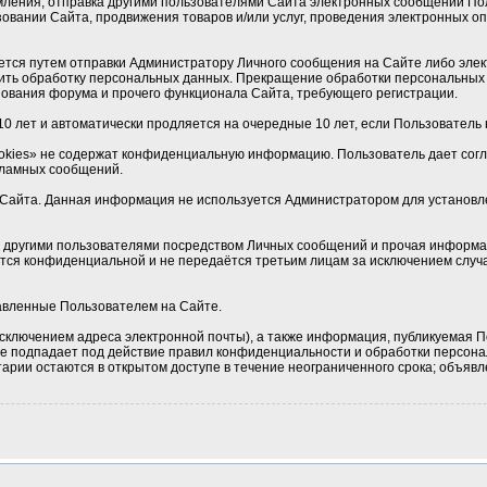
мления, отправка другими пользователями Сайта электронных сообщений По
овании Сайта, продвижения товаров и/или услуг, проведения электронных 
ется путем отправки Администратору Личного сообщения на Сайте либо элек
ить обработку персональных данных. Прекращение обработки персональных 
ования форума и прочего функционала Сайта, требующего регистрации.
0 лет и автоматически продляется на очередные 10 лет, если Пользователь н
okies» не содержат конфиденциальную информацию. Пользователь дает соглас
кламных сообщений.
Сайта. Данная информация не используется Администратором для установлен
 с другими пользователями посредством Личных сообщений и прочая информа
ется конфиденциальной и не передаётся третьим лицам за исключением случа
тавленные Пользователем на Сайте.
сключением адреса электронной почты), а также информация, публикуемая П
 не подпадает под действие правил конфиденциальности и обработки персон
рии остаются в открытом доступе в течение неограниченного срока; объявле