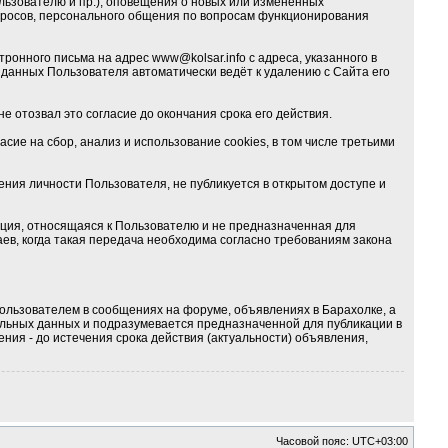
льзователю и пр.), оповещения о новых или изменённых
опросов, персонального общения по вопросам функционирования
тронного письма на адрес
www@kolsar.info
с адреса, указанного в
данных Пользователя автоматически ведёт к удалению с Сайта его
е отозвал это согласие до окончания срока его действия.
ие на сбор, анализ и использование cookies, в том числе третьими
ия личности Пользователя, не публикуется в открытом доступе и
ция, относящаяся к Пользователю и не предназначенная для
ев, когда такая передача необходима согласно требованиям закона
ользователем в сообщениях на форуме, объявлениях в Барахолке, а
альных данных и подразумевается предназначенной для публикации в
ния - до истечения срока действия (актуальности) объявления,
Часовой пояс:
UTC+03:00