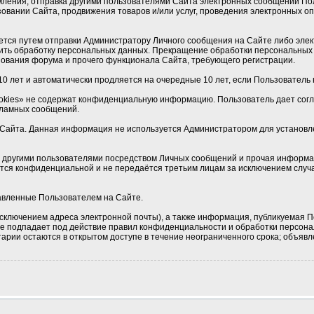
мления, отправка другими пользователями Сайта электронных сообщений По
овании Сайта, продвижения товаров и/или услуг, проведения электронных 
ется путем отправки Администратору Личного сообщения на Сайте либо элек
ить обработку персональных данных. Прекращение обработки персональных 
ования форума и прочего функционала Сайта, требующего регистрации.
0 лет и автоматически продляется на очередные 10 лет, если Пользователь н
okies» не содержат конфиденциальную информацию. Пользователь дает соглас
кламных сообщений.
Сайта. Данная информация не используется Администратором для установлен
 с другими пользователями посредством Личных сообщений и прочая информа
ется конфиденциальной и не передаётся третьим лицам за исключением случа
тавленные Пользователем на Сайте.
сключением адреса электронной почты), а также информация, публикуемая П
 не подпадает под действие правил конфиденциальности и обработки персон
рии остаются в открытом доступе в течение неограниченного срока; объявле