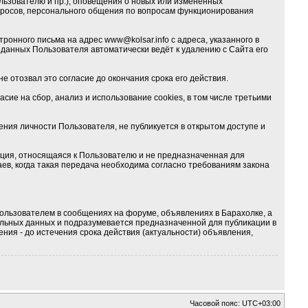
льзователю и пр.), оповещения о новых или изменённых
опросов, персонального общения по вопросам функционирования
тронного письма на адрес
www@kolsar.info
с адреса, указанного в
данных Пользователя автоматически ведёт к удалению с Сайта его
е отозвал это согласие до окончания срока его действия.
ие на сбор, анализ и использование cookies, в том числе третьими
ия личности Пользователя, не публикуется в открытом доступе и
ция, относящаяся к Пользователю и не предназначенная для
ев, когда такая передача необходима согласно требованиям закона
ользователем в сообщениях на форуме, объявлениях в Барахолке, а
альных данных и подразумевается предназначенной для публикации в
ния - до истечения срока действия (актуальности) объявления,
Часовой пояс:
UTC+03:00