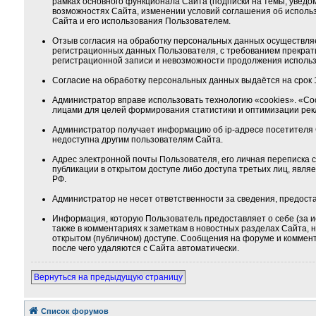
рамках основного функционала Сайта (подписки на темы, уведо
возможностях Сайта, изменении условий соглашения об использ
Сайта и его использования Пользователем.
Отзыв согласия на обработку персональных данных осуществля
регистрационных данных Пользователя, с требованием прекрат
регистрационной записи и невозможности продолжения использ
Согласие на обработку персональных данных выдаётся на срок 1
Администратор вправе использовать технологию «cookies». «Co
лицами для целей формирования статистики и оптимизации ре
Администратор получает информацию об ip-адресе посетителя 
недоступна другим пользователям Сайта.
Адрес электронной почты Пользователя, его личная переписка
публикации в открытом доступе либо доступа третьих лиц, явля
РФ.
Администратор не несет ответственности за сведения, предос
Информация, которую Пользователь предоставляет о себе (за и
также в комментариях к заметкам в новостных разделах Сайта,
открытом (публичном) доступе. Сообщения на форуме и коммента
после чего удаляются с Сайта автоматически.
Вернуться на предыдущую страницу
Список форумов