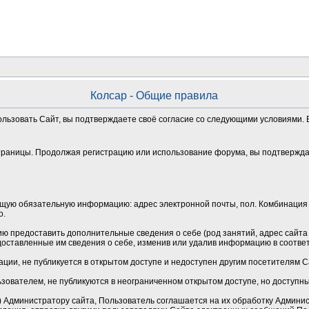
Колсар - Общие правила
ользовать Сайт, вы подтверждаете своё согласие со следующими условиями. Е
траницы. Продолжая регистрацию или использование форума, вы подтверждае
щую обязательную информацию: адрес электронной почты, пол. Комбинация 
о.
 предоставить дополнительные сведения о себе (род занятий, адрес сайта и
оставленные им сведения о себе, изменив или удалив информацию в соотве
ции, не публикуется в открытом доступе и недоступен другим посетителям 
зователем, не публикуются в неограниченном открытом доступе, но доступн
Администратору сайта, Пользователь соглашается на их обработку Админист