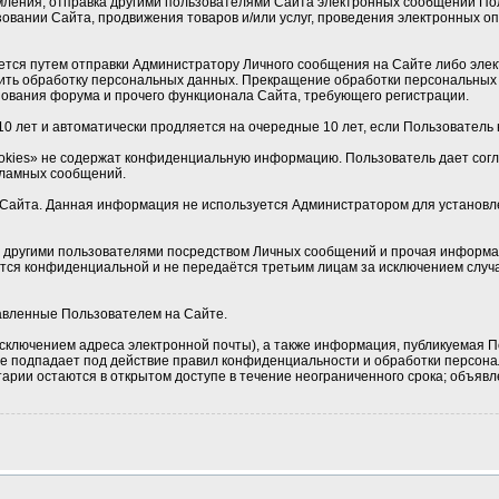
мления, отправка другими пользователями Сайта электронных сообщений По
овании Сайта, продвижения товаров и/или услуг, проведения электронных 
ется путем отправки Администратору Личного сообщения на Сайте либо элек
ить обработку персональных данных. Прекращение обработки персональных 
ования форума и прочего функционала Сайта, требующего регистрации.
0 лет и автоматически продляется на очередные 10 лет, если Пользователь н
okies» не содержат конфиденциальную информацию. Пользователь дает соглас
кламных сообщений.
Сайта. Данная информация не используется Администратором для установлен
 с другими пользователями посредством Личных сообщений и прочая информа
ется конфиденциальной и не передаётся третьим лицам за исключением случа
тавленные Пользователем на Сайте.
сключением адреса электронной почты), а также информация, публикуемая П
 не подпадает под действие правил конфиденциальности и обработки персон
рии остаются в открытом доступе в течение неограниченного срока; объявле