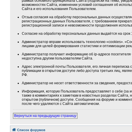
рамках основного функционала Сайта (подписки на темы, уведо
возможностях Сайта, изменении условий соглашения об использ
Сайта и его использования Пользователем.
Отзыв согласия на обработку персональных данных осуществля
регистрационных данных Пользователя, с требованием прекрат
регистрационной записи и невозможности продолжения использ
Согласие на обработку персональных данных выдаётся на срок 1
Администратор вправе использовать технологию «cookies». «Co
лицами для целей формирования статистики и оптимизации ре
Администратор получает информацию об ip-адресе посетителя 
недоступна другим пользователям Сайта.
Адрес электронной почты Пользователя, его личная переписка
публикации в открытом доступе либо доступа третьих лиц, явля
РФ.
Администратор не несет ответственности за сведения, предос
Информация, которую Пользователь предоставляет о себе (за и
также в комментариях к заметкам в новостных разделах Сайта,
открытом (публичном) доступе. Сообщения на форуме и коммента
после чего удаляются с Сайта автоматически.
Вернуться на предыдущую страницу
Список форумов