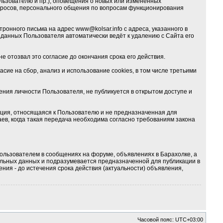
льзователю и пр.), оповещения о новых или изменённых
опросов, персонального общения по вопросам функционирования
тронного письма на адрес
www@kolsar.info
с адреса, указанного в
данных Пользователя автоматически ведёт к удалению с Сайта его
е отозвал это согласие до окончания срока его действия.
ие на сбор, анализ и использование cookies, в том числе третьими
ия личности Пользователя, не публикуется в открытом доступе и
ция, относящаяся к Пользователю и не предназначенная для
ев, когда такая передача необходима согласно требованиям закона
ользователем в сообщениях на форуме, объявлениях в Барахолке, а
альных данных и подразумевается предназначенной для публикации в
ния - до истечения срока действия (актуальности) объявления,
Часовой пояс:
UTC+03:00