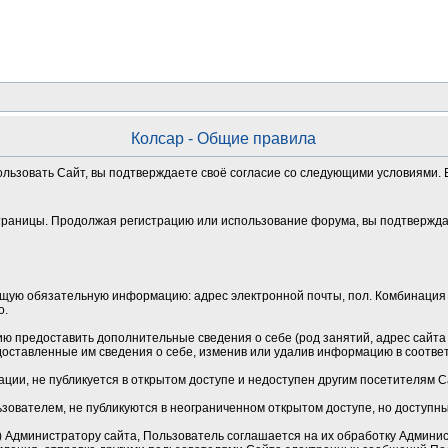
Колсар - Общие правила
ользовать Сайт, вы подтверждаете своё согласие со следующими условиями. Е
траницы. Продолжая регистрацию или использование форума, вы подтверждае
щую обязательную информацию: адрес электронной почты, пол. Комбинация 
о.
 предоставить дополнительные сведения о себе (род занятий, адрес сайта и
оставленные им сведения о себе, изменив или удалив информацию в соотве
ции, не публикуется в открытом доступе и недоступен другим посетителям 
зователем, не публикуются в неограниченном открытом доступе, но доступн
Администратору сайта, Пользователь соглашается на их обработку Админист