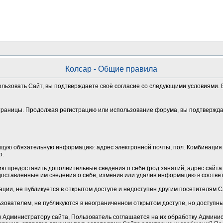
Колсар - Общие правила
ользовать Сайт, вы подтверждаете своё согласие со следующими условиями. Е
траницы. Продолжая регистрацию или использование форума, вы подтверждае
щую обязательную информацию: адрес электронной почты, пол. Комбинация 
о.
 предоставить дополнительные сведения о себе (род занятий, адрес сайта и
оставленные им сведения о себе, изменив или удалив информацию в соотве
ции, не публикуется в открытом доступе и недоступен другим посетителям 
зователем, не публикуются в неограниченном открытом доступе, но доступн
Администратору сайта, Пользователь соглашается на их обработку Админист