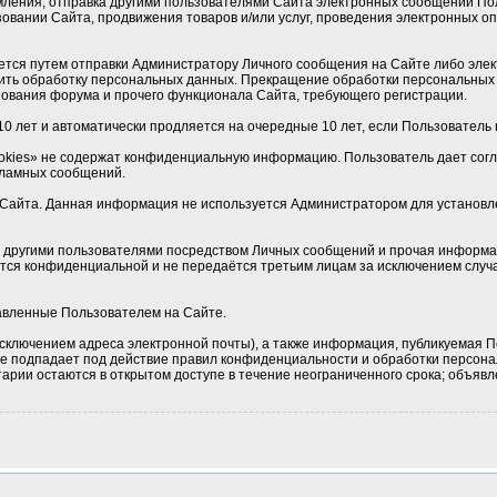
мления, отправка другими пользователями Сайта электронных сообщений По
овании Сайта, продвижения товаров и/или услуг, проведения электронных 
ется путем отправки Администратору Личного сообщения на Сайте либо элек
ить обработку персональных данных. Прекращение обработки персональных 
ования форума и прочего функционала Сайта, требующего регистрации.
0 лет и автоматически продляется на очередные 10 лет, если Пользователь н
okies» не содержат конфиденциальную информацию. Пользователь дает соглас
кламных сообщений.
Сайта. Данная информация не используется Администратором для установлен
 с другими пользователями посредством Личных сообщений и прочая информа
ется конфиденциальной и не передаётся третьим лицам за исключением случа
тавленные Пользователем на Сайте.
сключением адреса электронной почты), а также информация, публикуемая П
 не подпадает под действие правил конфиденциальности и обработки персон
рии остаются в открытом доступе в течение неограниченного срока; объявле