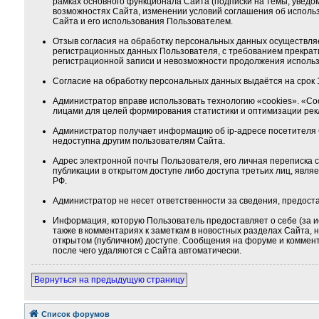
рамках основного функционала Сайта (подписки на темы, уведо
возможностях Сайта, изменении условий соглашения об использ
Сайта и его использования Пользователем.
Отзыв согласия на обработку персональных данных осуществля
регистрационных данных Пользователя, с требованием прекрат
регистрационной записи и невозможности продолжения использ
Согласие на обработку персональных данных выдаётся на срок 1
Администратор вправе использовать технологию «cookies». «Co
лицами для целей формирования статистики и оптимизации ре
Администратор получает информацию об ip-адресе посетителя 
недоступна другим пользователям Сайта.
Адрес электронной почты Пользователя, его личная переписка
публикации в открытом доступе либо доступа третьих лиц, явля
РФ.
Администратор не несет ответственности за сведения, предос
Информация, которую Пользователь предоставляет о себе (за и
также в комментариях к заметкам в новостных разделах Сайта,
открытом (публичном) доступе. Сообщения на форуме и коммента
после чего удаляются с Сайта автоматически.
Вернуться на предыдущую страницу
Список форумов