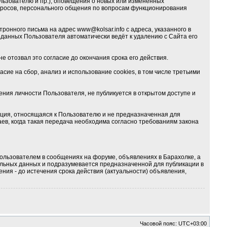
льзователю и пр.), оповещения о новых или изменённых
опросов, персонального общения по вопросам функционирования
тронного письма на адрес
www@kolsar.info
с адреса, указанного в
данных Пользователя автоматически ведёт к удалению с Сайта его
е отозвал это согласие до окончания срока его действия.
ие на сбор, анализ и использование cookies, в том числе третьими
ия личности Пользователя, не публикуется в открытом доступе и
ция, относящаяся к Пользователю и не предназначенная для
ев, когда такая передача необходима согласно требованиям закона
ользователем в сообщениях на форуме, объявлениях в Барахолке, а
альных данных и подразумевается предназначенной для публикации в
ния - до истечения срока действия (актуальности) объявления,
Часовой пояс:
UTC+03:00