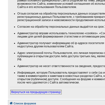
рамках основного функционала Сайта (подписки на темы, уведо
возможностях Сайта, изменении условий соглашения об использ
Сайта и его использования Пользователем.
Отзыв согласия на обработку персональных данных осуществля
регистрационных данных Пользователя, с требованием прекрат
регистрационной записи и невозможности продолжения использ
Согласие на обработку персональных данных выдаётся на срок 1
Администратор вправе использовать технологию «cookies». «Co
лицами для целей формирования статистики и оптимизации ре
Администратор получает информацию об ip-адресе посетителя 
недоступна другим пользователям Сайта.
Адрес электронной почты Пользователя, его личная переписка
публикации в открытом доступе либо доступа третьих лиц, явля
РФ.
Администратор не несет ответственности за сведения, предос
Информация, которую Пользователь предоставляет о себе (за и
также в комментариях к заметкам в новостных разделах Сайта,
открытом (публичном) доступе. Сообщения на форуме и коммента
после чего удаляются с Сайта автоматически.
Вернуться на предыдущую страницу
Список форумов