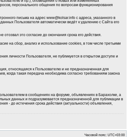
льзователю и пр.), оповещения о новых или изменённых
опросов, персонального общения по вопросам функционирования
тронного письма на адрес
www@kolsar.info
с адреса, указанного в
данных Пользователя автоматически ведёт к удалению с Сайта его
е отозвал это согласие до окончания срока его действия.
ие на сбор, анализ и использование cookies, в том числе третьими
ия личности Пользователя, не публикуется в открытом доступе и
ция, относящаяся к Пользователю и не предназначенная для
ев, когда такая передача необходима согласно требованиям закона
ользователем в сообщениях на форуме, объявлениях в Барахолке, а
альных данных и подразумевается предназначенной для публикации в
ния - до истечения срока действия (актуальности) объявления,
Часовой пояс:
UTC+03:00