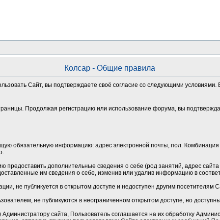
Колсар - Общие правила
ользовать Сайт, вы подтверждаете своё согласие со следующими условиями. Е
траницы. Продолжая регистрацию или использование форума, вы подтверждае
щую обязательную информацию: адрес электронной почты, пол. Комбинация 
о.
 предоставить дополнительные сведения о себе (род занятий, адрес сайта и
оставленные им сведения о себе, изменив или удалив информацию в соотве
ции, не публикуется в открытом доступе и недоступен другим посетителям 
зователем, не публикуются в неограниченном открытом доступе, но доступн
Администратору сайта, Пользователь соглашается на их обработку Админист