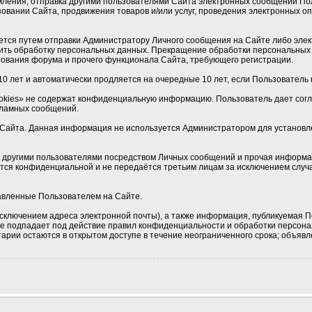
мления, отправка другими пользователями Сайта электронных сообщений По
овании Сайта, продвижения товаров и/или услуг, проведения электронных 
ется путем отправки Администратору Личного сообщения на Сайте либо элек
ить обработку персональных данных. Прекращение обработки персональных 
ования форума и прочего функционала Сайта, требующего регистрации.
0 лет и автоматически продляется на очередные 10 лет, если Пользователь н
okies» не содержат конфиденциальную информацию. Пользователь дает соглас
кламных сообщений.
Сайта. Данная информация не используется Администратором для установлен
 с другими пользователями посредством Личных сообщений и прочая информа
ется конфиденциальной и не передаётся третьим лицам за исключением случа
тавленные Пользователем на Сайте.
сключением адреса электронной почты), а также информация, публикуемая П
 не подпадает под действие правил конфиденциальности и обработки персон
рии остаются в открытом доступе в течение неограниченного срока; объявле