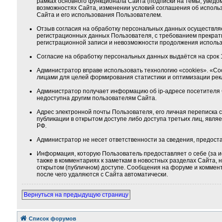
рамках основного функционала Сайта (подписки на темы, уведо
возможностях Сайта, изменении условий соглашения об использ
Сайта и его использования Пользователем.
Отзыв согласия на обработку персональных данных осуществля
регистрационных данных Пользователя, с требованием прекрат
регистрационной записи и невозможности продолжения использ
Согласие на обработку персональных данных выдаётся на срок 1
Администратор вправе использовать технологию «cookies». «Co
лицами для целей формирования статистики и оптимизации ре
Администратор получает информацию об ip-адресе посетителя 
недоступна другим пользователям Сайта.
Адрес электронной почты Пользователя, его личная переписка
публикации в открытом доступе либо доступа третьих лиц, явля
РФ.
Администратор не несет ответственности за сведения, предос
Информация, которую Пользователь предоставляет о себе (за и
также в комментариях к заметкам в новостных разделах Сайта,
открытом (публичном) доступе. Сообщения на форуме и коммента
после чего удаляются с Сайта автоматически.
Вернуться на предыдущую страницу
Список форумов