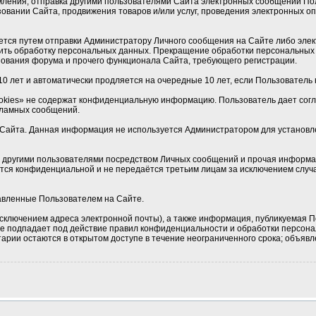
мления, отправка другими пользователями Сайта электронных сообщений По
овании Сайта, продвижения товаров и/или услуг, проведения электронных 
ется путем отправки Администратору Личного сообщения на Сайте либо элек
ить обработку персональных данных. Прекращение обработки персональных 
ования форума и прочего функционала Сайта, требующего регистрации.
0 лет и автоматически продляется на очередные 10 лет, если Пользователь н
okies» не содержат конфиденциальную информацию. Пользователь дает соглас
кламных сообщений.
Сайта. Данная информация не используется Администратором для установлен
 с другими пользователями посредством Личных сообщений и прочая информа
ется конфиденциальной и не передаётся третьим лицам за исключением случа
тавленные Пользователем на Сайте.
сключением адреса электронной почты), а также информация, публикуемая П
 не подпадает под действие правил конфиденциальности и обработки персон
рии остаются в открытом доступе в течение неограниченного срока; объявле