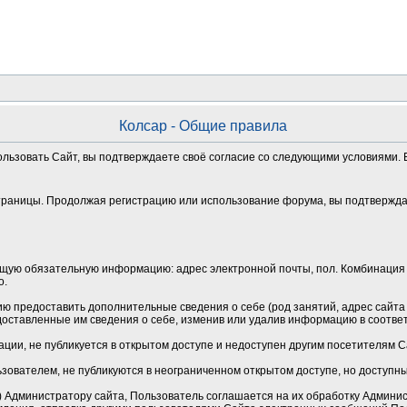
Колсар - Общие правила
ользовать Сайт, вы подтверждаете своё согласие со следующими условиями. Е
траницы. Продолжая регистрацию или использование форума, вы подтверждае
щую обязательную информацию: адрес электронной почты, пол. Комбинация 
о.
 предоставить дополнительные сведения о себе (род занятий, адрес сайта и
оставленные им сведения о себе, изменив или удалив информацию в соотве
ции, не публикуется в открытом доступе и недоступен другим посетителям 
зователем, не публикуются в неограниченном открытом доступе, но доступн
Администратору сайта, Пользователь соглашается на их обработку Админист