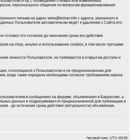
льзователю и пр.), оповещения о новых или изменённых
опросов, персонального общения по вопросам функционирования
тронного письма на адрес
www@kolsar.info
с адреса, указанного в
данных Пользователя автоматически ведёт к удалению с Сайта его
е отозвал это согласие до окончания срока его действия.
ие на сбор, анализ и использование cookies, в том числе третьими
ия личности Пользователя, не публикуется в открытом доступе и
ция, относящаяся к Пользователю и не предназначенная для
ев, когда такая передача необходима согласно требованиям закона
ользователем в сообщениях на форуме, объявлениях в Барахолке, а
альных данных и подразумевается предназначенной для публикации в
ния - до истечения срока действия (актуальности) объявления,
Часовой пояс:
UTC+03:00